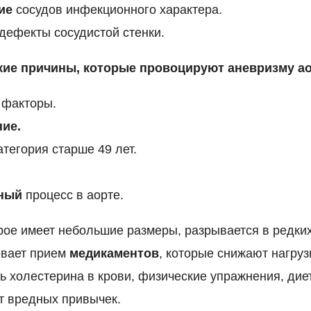
ие
сосудов инфекционного характера.
дефекты сосудистой стенки.
кие причины, которые провоцируют аневризму а
факторы.
ие.
тегория старше 49 лет.
ный
процесс в аорте.
рое имеет небольшие размеры, разрывается в редких
евает прием
медикаментов
, которые снижают нагруз
ь холестерина в крови, физические упражнения, дие
от вредных привычек.