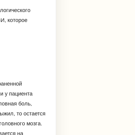
логического
И, которое
раненной
и у пациента
ловная боль,
ыжил, то остается
головного мозга.
вается на