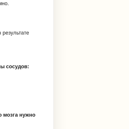
мно.
в результате
ы сосудов:
о мозга нужно