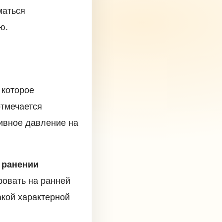
маться
ю.
 которое
отмечается
тивное давление на
 ранении
ровать на ранней
акой характерной