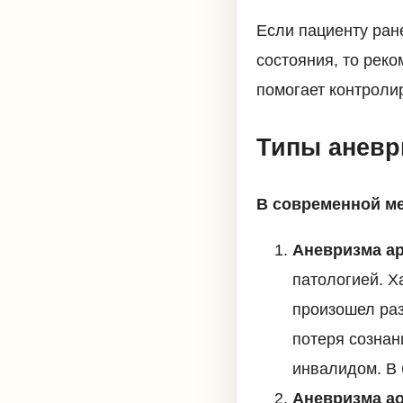
Если пациенту ран
состояния, то рек
помогает контроли
Типы анев
В современной м
Аневризма ар
патологией. Х
произошел раз
потеря сознан
инвалидом. В 
Аневризма а