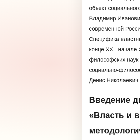
объект социального
Владимир Иванович
современной Росси
Специфика властны
конце XX - начале 
философских наук
социально-философ
Денис Николаевич
Введение д
«Власть и 
методологи