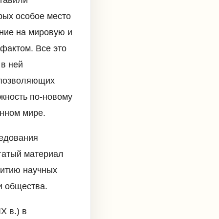
рых особое место
ние на мировую и
фактом. Все это
 в ней
о позволяющих
жность по-новому
нном мире.
ледования
огатый материал
витию научных
и общества.
X в.) в