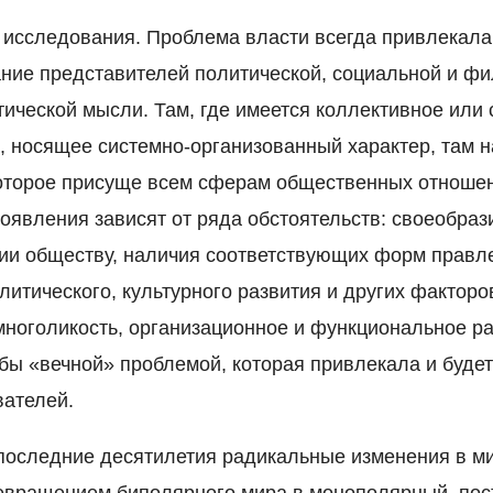
 исследования. Проблема власти всегда привлекала 
ние представителей политической, социальной и ф
ической мысли. Там, где имеется коллективное или
 носящее системно-организованный характер, там 
оторое присуще всем сферам общественных отноше
роявления зависят от ряда обстоятельств: своеобра
ции обществу, наличия соответствующих форм правл
литического, культурного развития и других факторо
многоликость, организационное и функциональное р
 бы «вечной» проблемой, которая привлекала и буде
ателей.
оследние десятилетия радикальные изменения в ми
евращением биполярного мира в монополярный, пос