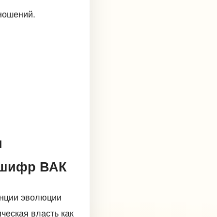
ношений.
и
1 шифр ВАК
енции эволюции
ческая власть как