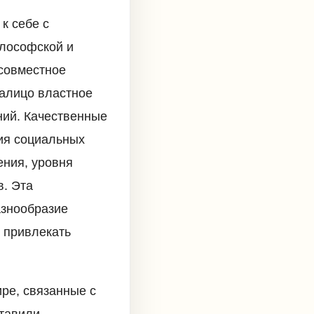
к себе с
илософской и
 совместное
налицо властное
ний. Качественные
зия социальных
ения, уровня
в. Эта
азнообразие
т привлекать
ре, связанные с
тавили