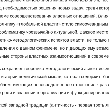
д необходимостью решения новых задач, среди кото
леме совершенствования властных отношений. Влия
олитику «глобальной власти» стало самоочевидным 
роблематику чрезвычайно актуальной. Важное место
етико-методологических аспектов власти, не тольк
вления о данном феномене, но и дающих ему возмо
льные стороны властных взаимоотношений в совреме
 сохраняет теоретико-методологический аспект исс
 истории политической мысли, которая содержит- б
блем, имеющих непосредственное отношение к раз
ее роли и значении в организации и функционировани
кой западной традиции (античность - первая треть XI