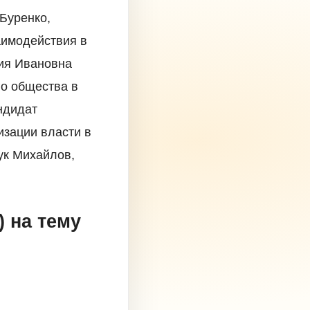
 Буренко,
аимодействия в
ния Ивановна
о общества в
андидат
зации власти в
ук Михайлов,
 на тему