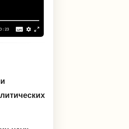
 и
олитических