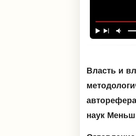
Власть и в
методологи
автореферат
наук Меньш