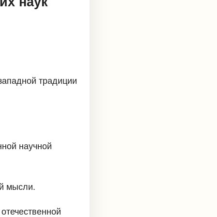
их наук
 западной традиции
нной научной
й мысли.
 отечественной