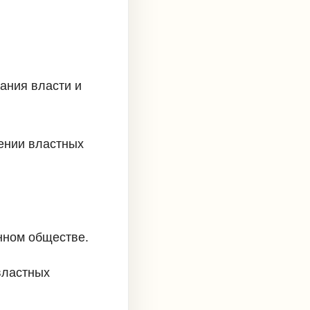
ания власти и
ении властных
енном обществе.
властных