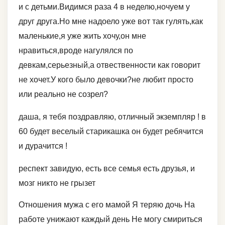
и с детьми.Видимся раза 4 в неделю,ночуем у
друг друга.Но мне надоело уже вот так гулять,как
маленькие,я уже жить хочу,он мне
нравиться,вроде нагулялся по
девкам,серьезный,а отвественности как говорит
не хочет.У кого было девочки?не любит просто
или реально не созрел?
даша, я тебя поздравляю, отличный экземпляр ! в
60 будет веселый старикашка он будет ребячится
и дурачится !
респект завидую, есть все семья есть друзья, и
мозг никто не грызет
Отношения мужа с его мамой Я теряю дочь На
работе унижают каждый день Не могу смириться