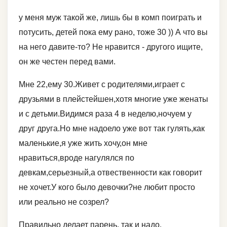
у меня муж такой же, лишь бы в комп поиграть и
потусить, детей пока ему рано, тоже 30 )) А что вы
на него давите-то? Не нравится - другого ищите,
он же честен перед вами.
Мне 22,ему 30.Живет с родителями,играет с
друзьями в плейстейшен,хотя многие уже женаты
и с детьми.Видимся раза 4 в неделю,ночуем у
друг друга.Но мне надоело уже вот так гулять,как
маленькие,я уже жить хочу,он мне
нравиться,вроде нагулялся по
девкам,серьезный,а отвественности как говорит
не хочет.У кого было девочки?не любит просто
или реально не созрел?
Правильно делает парень, так и надо.