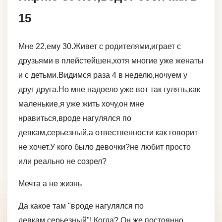
15
Мне 22,ему 30.Живет с родителями,играет с
друзьями в плейстейшен,хотя многие уже женаты
и с детьми.Видимся раза 4 в неделю,ночуем у
друг друга.Но мне надоело уже вот так гулять,как
маленькие,я уже жить хочу,он мне
нравиться,вроде нагулялся по
девкам,серьезный,а отвественности как говорит
не хочет.У кого было девочки?не любит просто
или реально не созрел?
Мечта а не жизнь
Да какое там "вроде нагулялся по
девкам,серьезный"! Когда? Он же постоянно