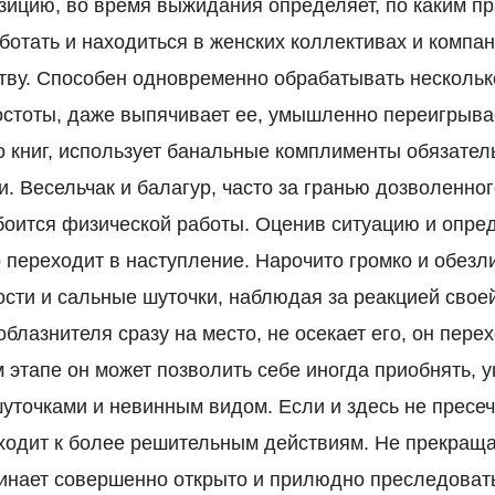
ицию, во время выжидания определяет, по каким п
ботать и находиться в женских коллективах и компан
тву. Способен одновременно обрабатывать нескольк
остоты, даже выпячивает ее, умышленно переигрыва
о книг, использует банальные комплименты обязател
. Весельчак и балагур, часто за гранью дозволенног
 боится физической работы. Оценив ситуацию и опр
о переходит в наступление. Нарочито громко и обезл
сти и сальные шуточки, наблюдая за реакцией свое
облазнителя сразу на место, не осекает его, он пер
 этапе он может позволить себе иногда приобнять, у
шуточками и невинным видом. Если и здесь не пресеч
ходит к более решительным действиям. Не прекращ
чинает совершенно открыто и прилюдно преследоват