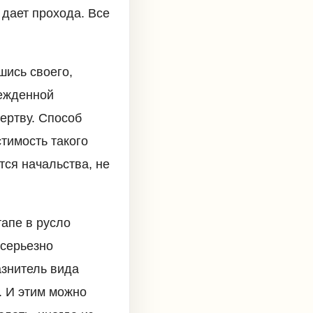
 дает прохода. Все
шись своего,
бежденной
ертву. Способ
стимость такого
тся начальства, не
тапе в русло
 серьезно
азнитель вида
. И этим можно