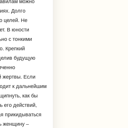
равилам можно
иях. Долго
о целей. Не
ет. В юности
ьно с тонкими
о. Крепкий
еделив будущую
иченно
й жертвы. Если
еходит к дальнейшим
щипнуть, как бы
ь его действий,
ая прикидываться
ь женщину –