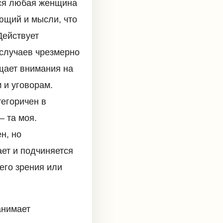
тся любая женщина
ющий и мысли, что
Действует
 случаев чрезмерно
ащает внимания на
 и уговорам.
тегоричен в
– та моя.
н, но
ает и подчиняется
его зрения или
анимает