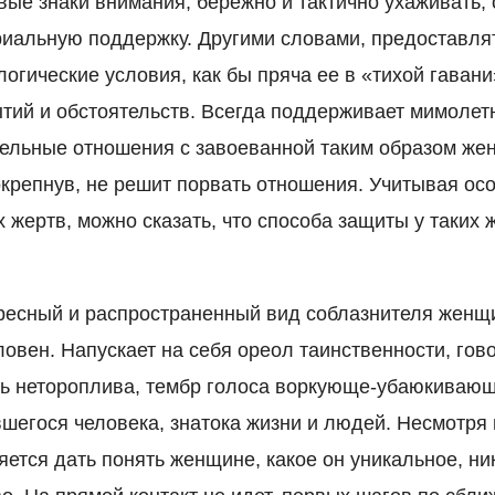
вые знаки внимания, бережно и тактично ухаживать,
иальную поддержку. Другими словами, предоставл
огические условия, как бы пряча ее в «тихой гаван
ытий и обстоятельств. Всегда поддерживает мимолет
ельные отношения с завоеванной таким образом жен
 окрепнув, не решит порвать отношения. Учитывая ос
 жертв, можно сказать, что способа защиты у таких
ересный и распространенный вид соблазнителя женщи
овен. Напускает на себя ореол таинственности, гов
ь нетороплива, тембр голоса воркующе-убаюкивающ
вшегося человека, знатока жизни и людей. Несмотря
яется дать понять женщине, какое он уникальное, ни