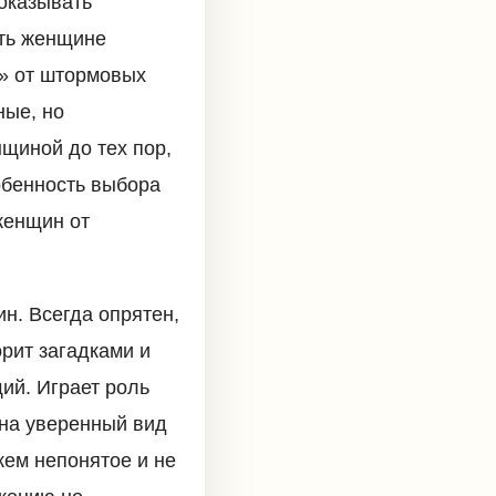
 оказывать
ять женщине
и» от штормовых
ные, но
щиной до тех пор,
обенность выбора
 женщин от
н. Всегда опрятен,
орит загадками и
ий. Играет роль
 на уверенный вид
кем непонятое и не