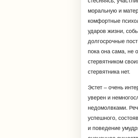
стесняясь, участли
моральную и матер
комфортные психол
ударов жизни, соб
долгосрочные пост
пока она сама, не
стервятником своих
стервятника нет.
Эстет – очень инт
уверен и немногосл
недомолвками. Реч
успешного, состоя
и поведение умудр