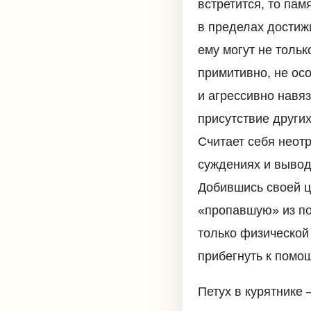
встретится, то па
в пределах достиж
ему могут не тольк
примитивно, не ос
и агрессивно навяз
присутствие других
Считает себя неот
суждениях и вывода
Добившись своей це
«пропавшую» из пол
только физической 
прибегнуть к помо
Петух в курятнике 