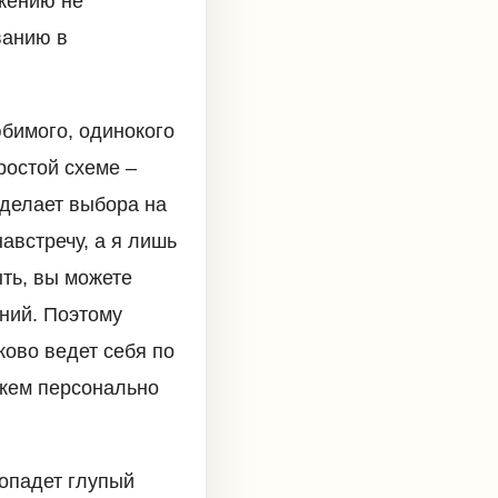
ижению не
ванию в
юбимого, одинокого
ростой схеме –
 делает выбора на
австречу, а я лишь
ыть, вы можете
ений. Поэтому
ово ведет себя по
 кем персонально
попадет глупый