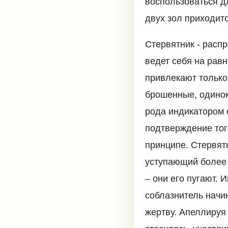
воспользоваться д
двух зол приходит
Стервятник - расп
ведет себя на рав
привлекают только
брошенные, одинок
рода индикатором 
подтверждение тог
принципе. Стервят
уступающий более 
– они его пугают.
соблазнитель начин
жертву. Апеллируя 