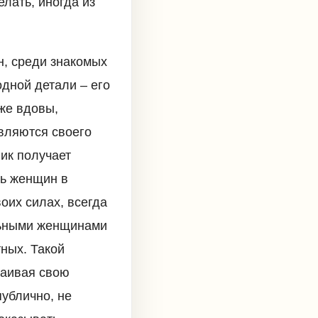
лать, иногда из
н, среди знакомых
дной детали – его
же вдовы,
вляются своего
ик получает
ть женщин в
оих силах, всегда
ильными женщинами
ных. Такой
окаивая свою
публично, не