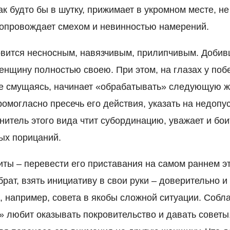
как будто бы в шутку, прижимает в укромном месте, не
сопровождает смехом и невинностью намерений.
вится несносным, навязчивым, прилипчивым. Добив
женщину полностью своею. При этом, на глазах у по
е смущаясь, начинает «обрабатывать» следующую ж
ромогласно пресечь его действия, указать на недопу
итель этого вида чтит субординацию, уважает и бои
ых порицаний.
иты – перевести его приставания на самом раннем э
рат, взять инициативу в свои руки – доверительно и
, например, совета в якобы сложной ситуации. Собл
е» любит оказывать покровительство и давать советы