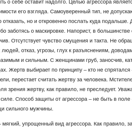
мять о себе оставит надолго. Целью агрессора являе
имости его взгляда. Самоуверенный тип, не допуска
о отказать, но и откровенно послать куда подальше. 
обо заботясь о маскировке. Напорист, в большинстве
чив. Отсутствует чувство смущения и такта. Не обр
 людей, отказ, угрозы, глух к разъяснениям, доводам
разимым и сильным. С женщинами груб, заносчив, ка
х. Жертв выбирает по принципу – кто не спрятался 
ли, перестает считать жертву за человека. Мстителе
я зрения жертву, как правило, не преследует. Уваж
силе. Способ защиты от агрессора – не быть в поле 
щи сильного мужчины.
– мягкий, упрощенный вид агрессора. Как правило, з