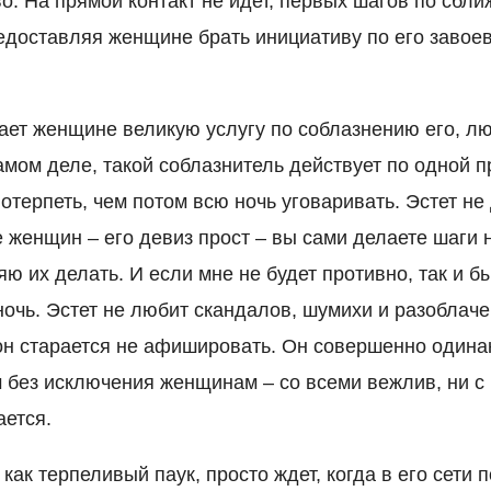
о. На прямой контакт не идет, первых шагов по сбл
едоставляя женщине брать инициативу по его завое
вает женщине великую услугу по соблазнению его, л
амом деле, такой соблазнитель действует по одной п
отерпеть, чем потом всю ночь уговаривать. Эстет не
 женщин – его девиз прост – вы сами делаете шаги н
ю их делать. И если мне не будет противно, так и б
ночь. Эстет не любит скандалов, шумихи и разоблач
он старается не афишировать. Он совершенно одинак
 без исключения женщинам – со всеми вежлив, ни с
ается.
 как терпеливый паук, просто ждет, когда в его сети 