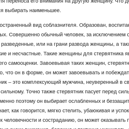
ля переноса его внимания на другую женщину. Что де
ся выбирать наименьшее.
ространенный вид соблазнителя. Образован, воспита
ных. Совершенно обычный человек, за исключением о
 разведенные, или на грани развода женщины, а так
ие и несчастные. Такие женщины для стервятника я
его самооценки. Завоевывая таких женщин, стервятн
о, что он в форме, он может завоевывать и побежда
ник – это комплексующий мужчина, неуверенный в св
сильному. Точно также стервятник пасует перед с
 Именно поэтому он выбирает ослабленных и беззащит
ает, как говорится, мягко стелить, убаюкивая и усп
к человечности и состраданию, он может оказывать 