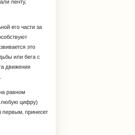
али ленту,
ной его части за
особствуют
звивается это
дьбы или бега с
ота движения
.
на равном
т любую цифру)
ч первым, принесет