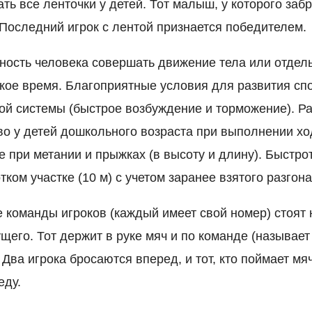
ть все ленточки у детей. Тот малыш, у которого забр
 Последний игрок с лентой признается победителем.
ость человека совершать движение тела или отдель
кое время. Благоприятные условия для развития сп
ой системы (быстрое возбуждение и торможение). Ра
во у детей дошкольного возраста при выполнении хо
е при метании и прыжках (в высоту и длину). Быстр
тком участке (10 м) с учетом заранее взятого разгона
 команды игроков (каждый имеет свой номер) стоят 
ущего. Тот держит в руке мяч и по команде (называе
Два игрока бросаются вперед, и тот, кто поймает мя
еду.