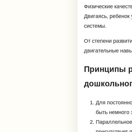
Физические качест
Двигаясь, ребенок
системы.
От степени развит
двигательные навы
Принципы р
дошкольног
Для постоянн
быть немного
Параллельное 
присутствует 