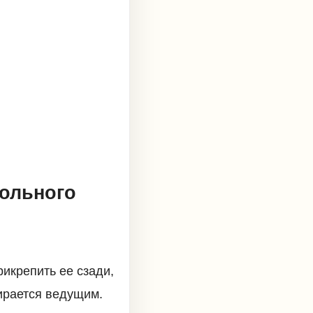
кольного
рикрепить ее сзади,
бирается ведущим.