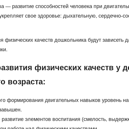
ва — развитие способностей человека при двигатель
 укрепляет свое здоровье: дыхательную, сердечно-с
ия физических качеств дошкольника будут зависеть 
ки.
азвития физических качеств у д
о возраста:
ого формирования двигательных навыков уровень на
 завышен.
развитие элементов воспитания (смелость, выдержк
при работе над физическими качествами.