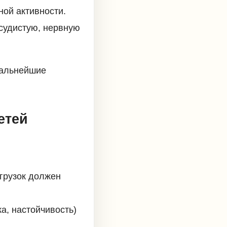
ной активности.
осудистую, нервную
дальнейшие
етей
грузок должен
а, настойчивость)