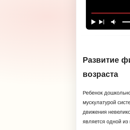
Развитие ф
возраста
Ребенок дошкольно
мускулатурой сист
движения невелик
является одной из