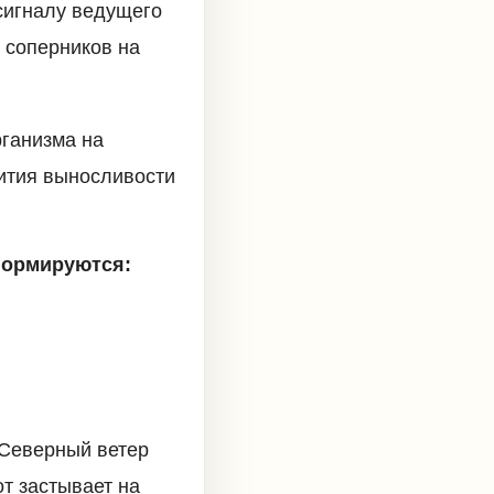
сигналу ведущего
а соперников на
ганизма на
вития выносливости
формируются:
Северный ветер
от застывает на