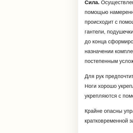
Сила.
Осуществлен
помощью намеренно
происходит с помо
гантели, подушечки
до конца сформиро
назначении компле
постепенным усло
Для рук предпочтит
Ноги хорошо укреп
укрепляются с пом
Крайне опасны упр
кратковременной з