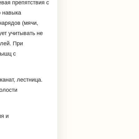
вая препятствия с
о навыка
нарядов (мячи,
ует учитывать не
лей. При
мышц с
канат, лестница.
олости
я и