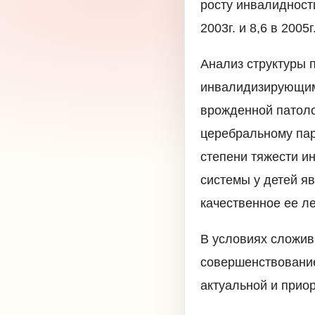
росту инвалидности
2003г. и 8,6 в 2005г
Анализ структуры 
инвалидизирующими
врожденной патоло
церебральному па
степени тяжести и
системы у детей я
качественное ее л
В условиях сложив
совершенствование
актуальной и прио