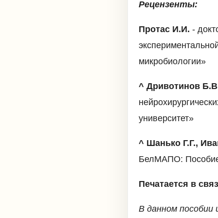
Рецензенты:
Протас И.И.
- докт
экспериментальной
микробиологии»
^ Дривотинов Б.В
нейрохирургически
университет»
^ Шанько Г.Г., Ив
БелМАПО: Пособие 
Печатается в свя
В данном пособии 