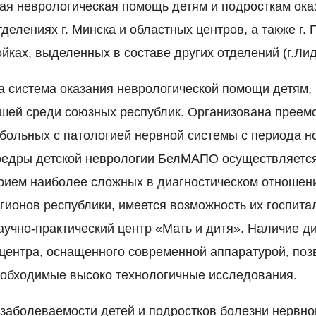
я неврологическая помощь детям и подросткам оказ
делениях г. Минска и областных центров, а также г. 
йках, выделенных в составе других отделений (г.Лида
а система оказания неврологической помощи детям,
шей среди союзных республик. Организована преемс
 больных с патологией нервной системы с периода 
афедры детской неврологии БелМАПО осуществляетс
рием наиболее сложных в диагностическом отношен
егионов республики, имеется возможность их госпита
аучно-практический центр «Мать и дитя». Наличие д
 центра, оснащенного современной аппаратурой, поз
еобходимые высоко технологичные исследования.
 заболеваемости детей и подростков болезни нервн