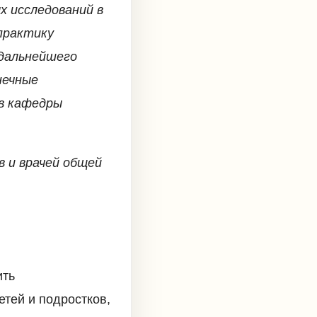
х исследований в
практику
 дальнейшего
нечные
ов кафедры
в и врачей общей
ить
тей и подростков,