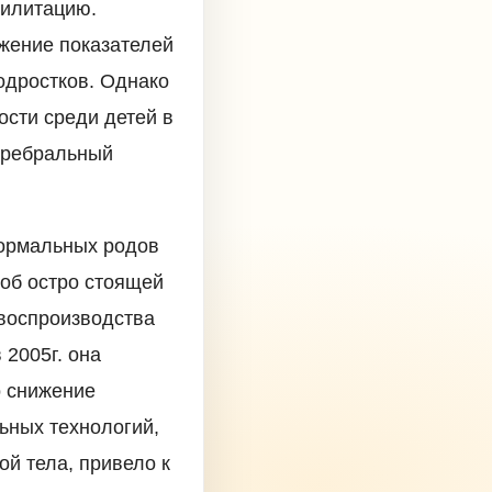
билитацию.
жение показателей
одростков. Однако
ости среди детей в
церебральный
нормальных родов
 об остро стоящей
 воспроизводства
 2005г. она
о снижение
ьных технологий,
й тела, привело к