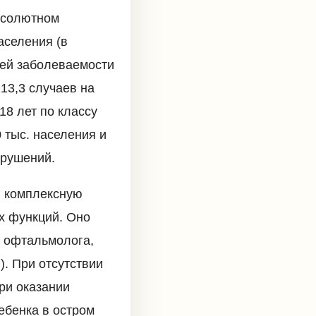
абсолютном
аселения (в
щей заболеваемости
213,3 случаев на
18 лет по классу
 тыс. населения и
арушений.
й комплексную
х функций. Оно
, офтальмолога,
). При отсутствии
ри оказании
ебенка в остром