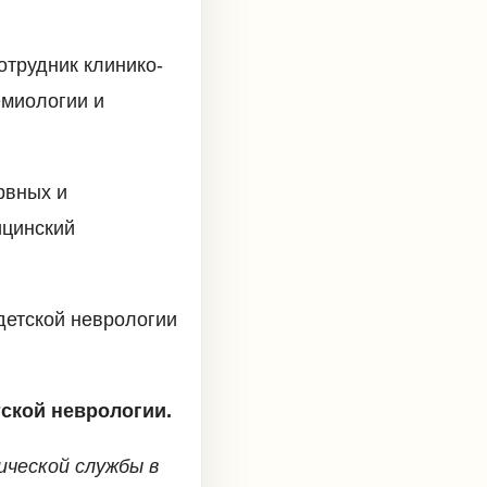
отрудник клинико-
емиологии и
рвных и
ицинский
детской неврологии
тской неврологии.
ической службы в