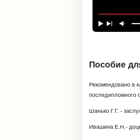
Пособие для
Рекомендовано в к
последипломного об
Шанько Г.Г. - засл
Ивашина Е.Н.- доце