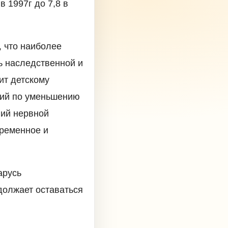
в 1997г до 7,8 в
, что наиболее
ь наследственной и
ит детскому
тий по уменьшению
ний нервной
временное и
арусь
должает оставаться