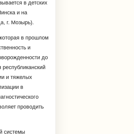
ывается в детских
Пинска и на
, г. Мозырь).
 которая в прошлом
твенность и
новорожденности до
я республиканский
ии и тяжелых
лизации в
иагностического
воляет проводить
ой системы