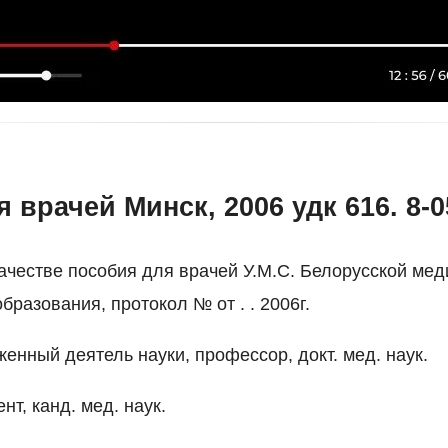
 врачей Минск, 2006 удк 616. 8-05
ачестве пособия для врачей У.М.С. Белорусской ме
разования, протокол № от . . 2006г.
уженный деятель науки, профессор, докт. мед. наук.
нт, канд. мед. наук.