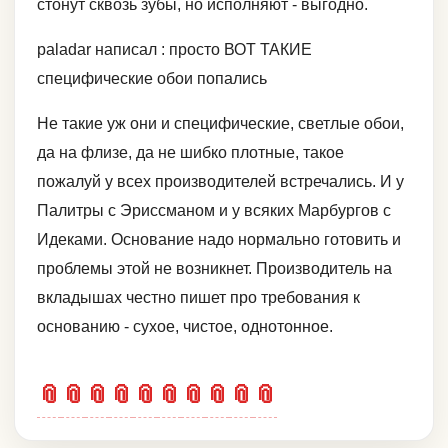
стонут сквозь зубы, но исполняют - выгодно.
paladar написал : просто ВОТ ТАКИЕ
специфические обои попались
Не такие уж они и специфические, светлые обои,
да на флизе, да не шибко плотные, такое
пожалуй у всех производителей встречались. И у
Палитры с Эриссманом и у всяких Марбургов с
Идеками. Основание надо нормально готовить и
проблемы этой не возникнет. Производитель на
вкладышах честно пишет про требования к
основанию - сухое, чистое, однотонное.
📎
📎
📎
📎
📎
📎
📎
📎
📎
📎