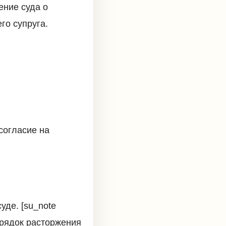
ение суда о
го супруга.
согласие на
де. [su_note
порядок расторжения