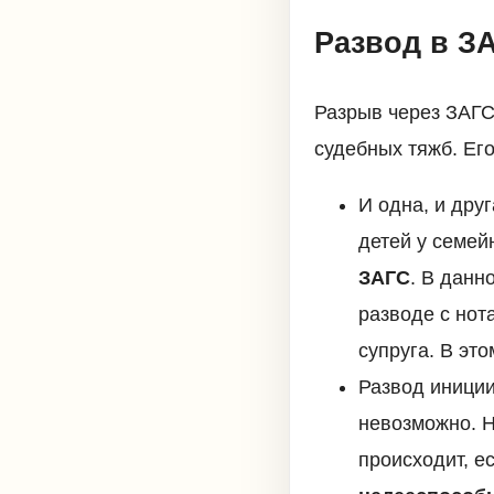
Развод в З
Разрыв через ЗАГС
судебных тяжб. Ег
И одна, и дру
детей у семей
ЗАГС
. В данн
разводе с нот
супруга. В эт
Развод иниции
невозможно. Н
происходит, е