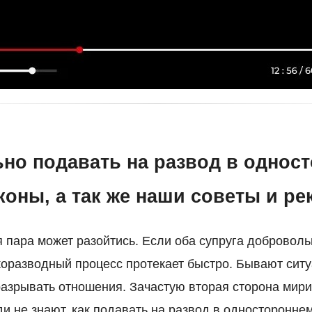
ьно подавать на развод в однос
коны, а так же наши советы и р
 пара может разойтись. Если оба супруга добровол
коразводный процесс протекает быстро. Бывают ситу
 разрывать отношения. Зачастую вторая сторона мир
и не знают, как подавать на развод в одностороннем