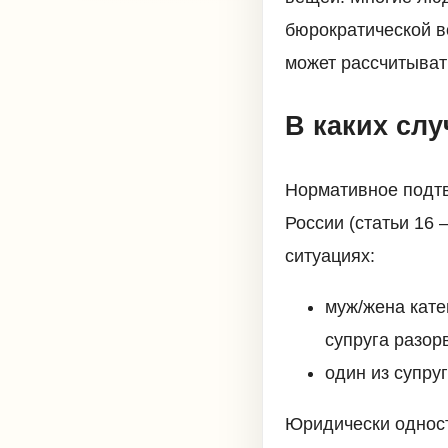
бюрократической в
может рассчитывать
В каких слу
Нормативное подт
России (статьи 16 
ситуациях:
муж/жена кате
супруга разор
один из супру
Юридически одност