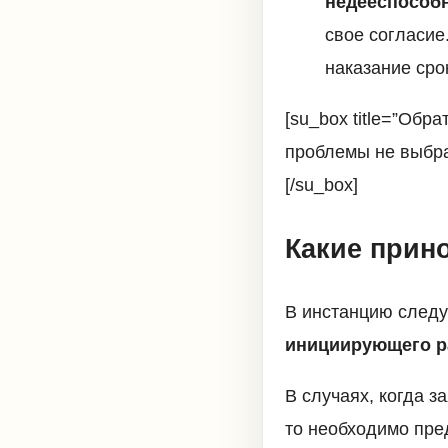
недееспособн
свое согласие
наказание сро
[su_box title=”Обр
проблемы не выбра
[/su_box]
Какие прин
В инстанцию следу
инициирующего ра
В случаях, когда з
то необходимо пред