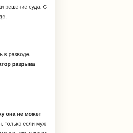
ки решение суда. С
де.
ь в разводе.
атор разрыва
ку она не может
, только если муж