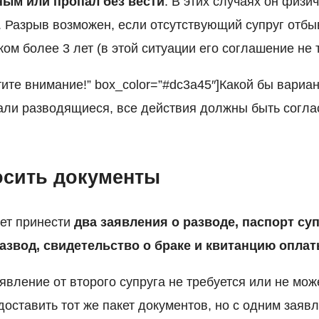
ым или пропал без вести
. В этих случаях он физи
. Разрыв возможен, если отсутствующий супруг отб
ком более 3 лет (в этой ситуации его соглашение не 
атите внимание!” box_color=”#dc3a45″]Какой бы вариа
ли разводящиеся, все действия должны быть согла
осить документы
ет принести
два заявления о разводе, паспорт суп
звод, свидетельство о браке и квитанцию опла
аявление от второго супруга не требуется или не мож
оставить тот же пакет документов, но с одним заяв