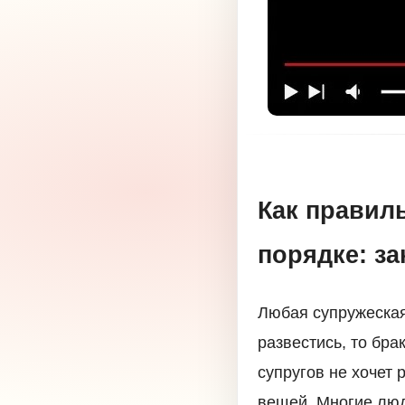
Как правил
порядке: за
Любая супружеская
развестись, то бра
супругов не хочет
вещей. Многие люд