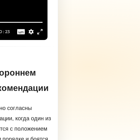
тороннем
екомендации
ьно согласны
ации, когда один из
ится с положением
 порядке и боятся