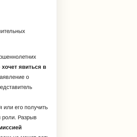
лительных
ершеннолетних
 хочет явиться в
заявление о
редставитель
я или его получить
 роли. Разрыв
миссией