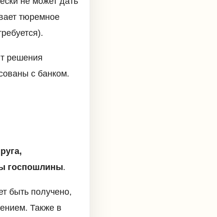
чески не может дать
ывает тюремное
требуется).
нт решения
сованы с банком.
руга,
ты госпошлины
.
ет быть получено,
лением. Также в