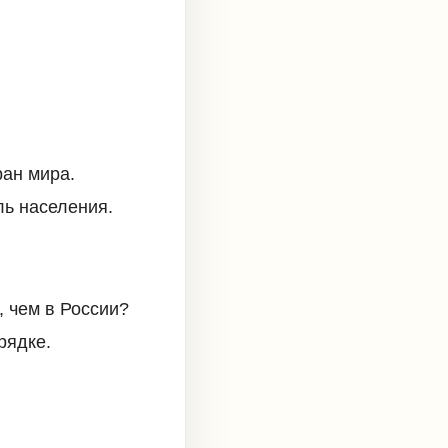
ран мира.
ль населения.
, чем в России?
рядке.