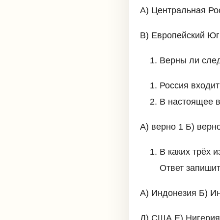
А) Центральная Ро
В) Европейский Юг
Верны ли сле
Россия входит
В настоящее в
А) верно 1 Б) верн
В каких трёх 
Ответ запишит
А) Индонезия Б) И
Д) США Е) Нигерия