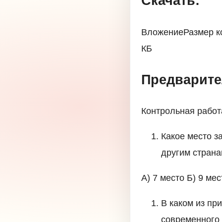
Скачать:
ВложениеРазмер ко
КБ
Предварите
Контрольная работ
Какое место з
другим стран
А) 7 место Б) 9 мес
В каком из пр
современного 