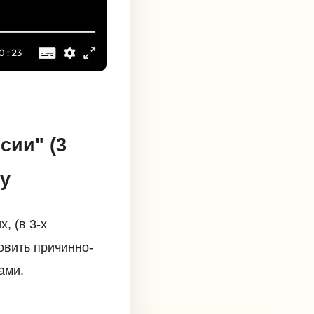
сии" (3
му
, (в 3-х
овить причинно-
ами.