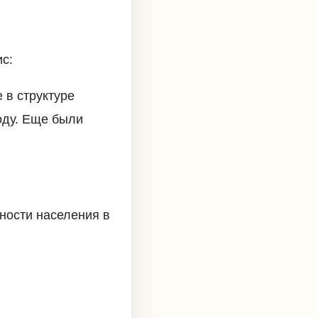
ис:
 в структуре
оду. Еще были
ности населения в