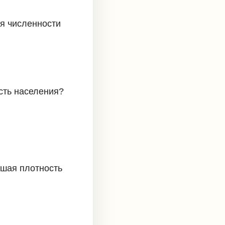
я численности
сть населения?
ьшая плотность