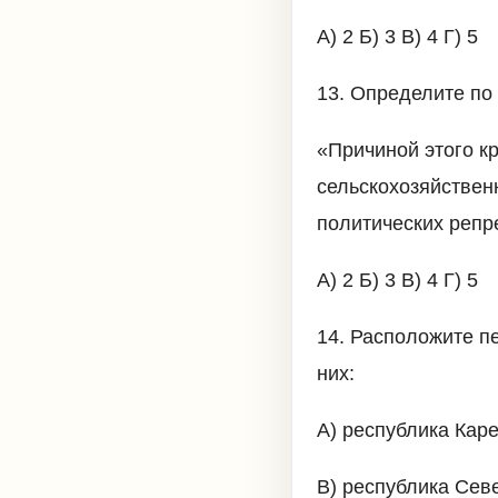
А) 2 Б) 3 В) 4 Г) 5
13. Определите по 
«Причиной этого кр
сельскохозяйствен
политических репр
А) 2 Б) 3 В) 4 Г) 5
14. Расположите п
них:
А) республика Кар
В) республика Севе