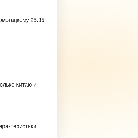
омогацкому 25.35
только Китаю и
арактеристики