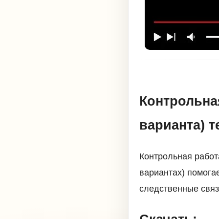
Контрольная
варианта) т
Контрольная работа
вариантах) помога
следственные связ