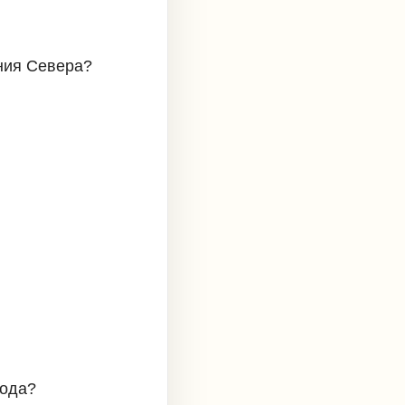
ения Севера?
года?