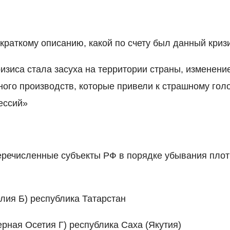
краткому описанию, какой по счету был данный криз
изиса стала засуха на территории страны, изменение
ного производств, которые привели к страшному гол
ессий»
еречисленные субъекты РФ в порядке убывания плот
елия Б) республика Татарстан
рная Осетия Г) республика Саха (Якутия)