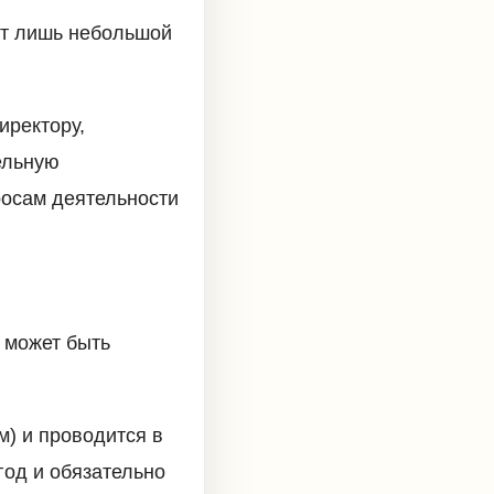
т лишь небольшой
иректору,
ельную
росам деятельности
 может быть
) и проводится в
год и обязательно