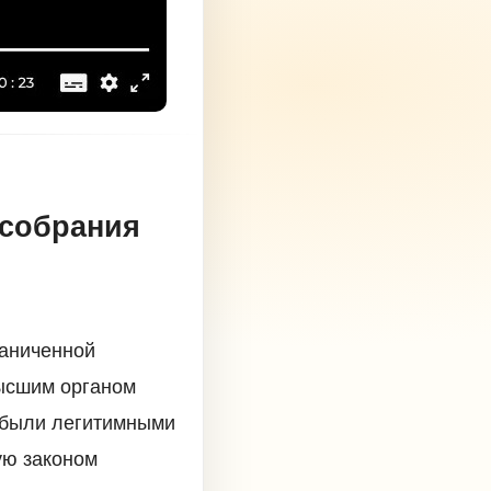
 собрания
раниченной
ысшим органом
, были легитимными
ую законом