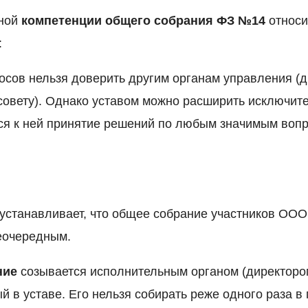
ьной
компетенции общего собрания ФЗ №14
относи
:
осов нельзя доверить другим органам управления (д
овету). Однако уставом можно расширить исключит
ся к ней принятие решений по любым значимым воп
устанавливает, что общее собрание участников ООО
еочередным.
ние
созывается исполнительным органом (директором
й в уставе. Его нельзя собирать реже одного раза в 