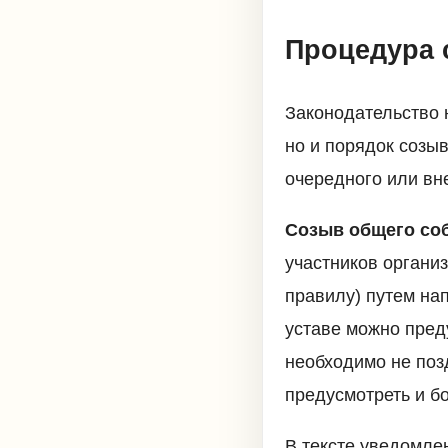
Процедура 
Законодательство 
но и порядок созы
очередного или вн
Созыв общего со
участников органи
правилу) путем на
уставе можно пред
необходимо не поз
предусмотреть и б
В тексте уведомле