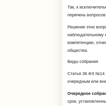
Так, к исключител
перечень вопросов
Решение этих вопр
наблюдательному с
компетенцию, отне
общества.
Виды собрания
Статья 36 ФЗ №14 
очередным или вн
Очередное собра
срок, установленны