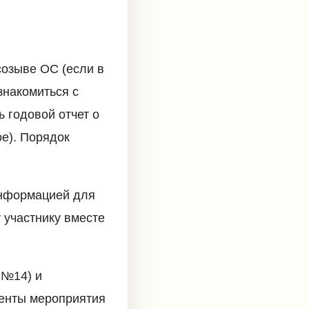
созыве ОС (если в
знакомиться с
 годовой отчет о
е). Порядок
информацией для
 участнику вместе
 №14) и
менты мероприятия