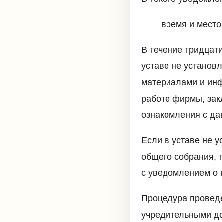
время и место
В течение тридцат
уставе не установ
материалами и инф
работе фирмы, зак
ознакомления с да
Если в уставе не 
общего собрания, 
с уведомлением о 
Процедура проведе
учредительными до