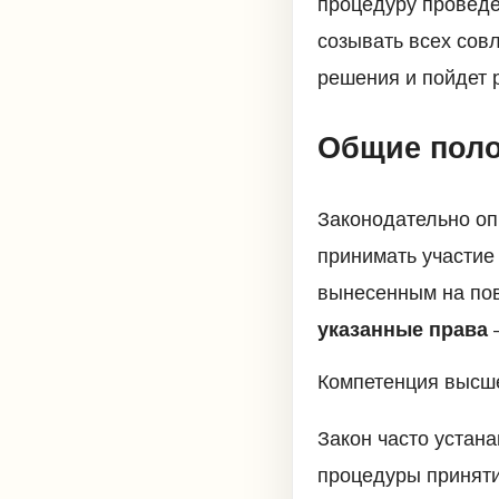
процедуру провед
созывать всех сов
решения и пойдет р
Общие поло
Законодательно оп
принимать участие
вынесенным на пов
указанные права
–
Компетенция высш
Закон часто устан
процедуры приняти