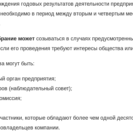
рждения годовых результатов деятельности предприя
 необходимо в период между вторым и четвертым м
.
брание может
созываться в случаях предусмотренны
если его проведения требуют интересы общества или
а могут быть:
й орган предприятия;
ров (наблюдательный совет);
омиссия;
участники, которые обладают более чем одной десято
совладельцев компании.