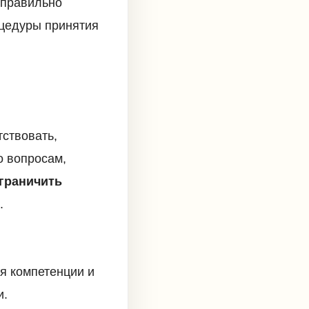
к правильно
оцедуры принятия
тствовать,
о вопросам,
граничить
.
я компетенции и
и.