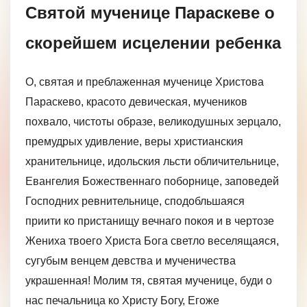
Святой мученице Параскеве о
скорейшем исцелении ребенка
О, святая и преблаженная мученице Христова
Параскево, красото девическая, мучеников
похвало, чистоты образе, великодушных зерцало,
премудрых удивление, веры христианския
хранительнице, идольския льсти обличительнице,
Евангелия Божественнаго поборнице, заповедей
Господних ревнительнице, сподобльшаяся
приити ко пристанищу вечнаго покоя и в чертозе
Жениха твоего Христа Бога светло веселящаяся,
сугубым венцем девства и мученичества
украшенная! Молим тя, святая мученице, буди о
нас печальница ко Христу Богу, Егоже