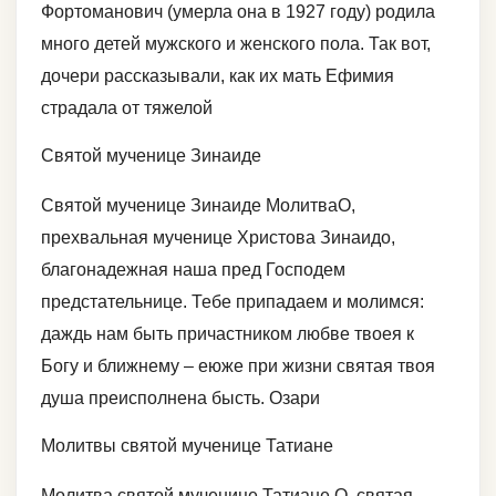
Фортоманович (умерла она в 1927 году) родила
много детей мужского и женского пола. Так вот,
дочери рассказывали, как их мать Ефимия
страдала от тяжелой
Святой мученице Зинаиде
Святой мученице Зинаиде МолитваО,
прехвальная мученице Христова Зинаидо,
благонадежная наша пред Господем
предстательнице. Тебе припадаем и молимся:
даждь нам быть причастником любве твоея к
Богу и ближнему – еюже при жизни святая твоя
душа преисполнена бысть. Озари
Молитвы святой мученице Татиане
Молитва святой мученице Татиане О, святая