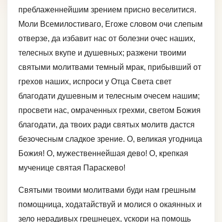
преблаженнейшим зрением присно веселитися.
Моли Всемилостиваго, Егоже словом очи слепым
отверзе, да избавит нас от болезни очес наших,
телесных вкупе и душевных; разжени твоими
святыми молитвами темный мрак, прибывший от
грехов наших, испроси у Отца Света свет
благодати душевным и телесным очесем нашим;
просвети нас, омраченных грехми, светом Божия
благодати, да твоих ради святых молитв дастся
безочесным сладкое зрение. О, великая угодница
Божия! О, мужественнейшая дево! О, крепкая
мученице святая Параскево!
Святыми твоими молитвами буди нам грешным
помощница, ходатайствуй и молися о окаянных и
зело нерадивых грешнецех, ускори на помощь