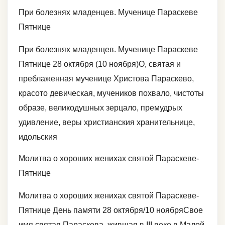
При болезнях младенцев. Мученице Параскеве
Пятнице
При болезнях младенцев. Мученице Параскеве
Пятнице 28 октября (10 ноября)О, святая и
преблаженная мученице Христова Параскево,
красото девическая, мучеников похвало, чистоты
образе, великодушных зерцало, премудрых
удивление, веры христианския хранительнице,
идольския
Молитва о хороших женихах святой Параскеве-
Пятнице
Молитва о хороших женихах святой Параскеве-
Пятнице День памяти 28 октября/10 ноябряСвое
имя святая Параскева, жившая в III веке в Малой