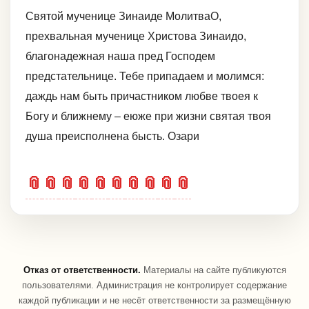
Святой мученице Зинаиде МолитваО,
прехвальная мученице Христова Зинаидо,
благонадежная наша пред Господем
предстательнице. Тебе припадаем и молимся:
даждь нам быть причастником любве твоея к
Богу и ближнему – еюже при жизни святая твоя
душа преисполнена бысть. Озари
📎
📎
📎
📎
📎
📎
📎
📎
📎
📎
Отказ от ответственности.
Материалы на сайте публикуются
пользователями. Администрация не контролирует содержание
каждой публикации и не несёт ответственности за размещённую