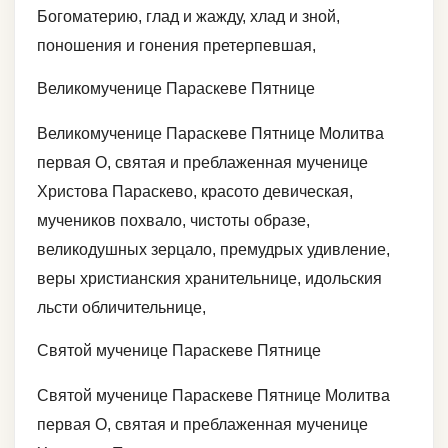
Богоматерию, глад и жажду, хлад и зной,
поношения и гонения претерпевшая,
Великомученице Параскеве Пятнице
Великомученице Параскеве Пятнице Молитва
первая О, святая и преблаженная мученице
Христова Параскево, красото девическая,
мучеников похвало, чистоты образе,
великодушных зерцало, премудрых удивление,
веры христианския хранительнице, идольския
льсти обличительнице,
Святой мученице Параскеве Пятнице
Святой мученице Параскеве Пятнице Молитва
первая О, святая и преблаженная мученице