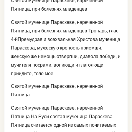
Святой мученице Параскеве, нареченной
Пятница, при болезнях младенцев
Святой мученице Параскеве, нареченной
Пятница, при болезнях младенцев Тропарь, глас
4-йПремудрая и всехвальная Христова мученица
Параскева, мужескую крепость приемши,
женскую же немощь отвергши, диавола победи, и
мучителя посрами, вопиющи и глаголющи:
приидите, тело мое
Святой мученице Параскеве, нареченной
Пятница
Святой мученице Параскеве, нареченной
Пятница На Руси святая мученица Параскева
Пятница считается одной из самых почитаемых