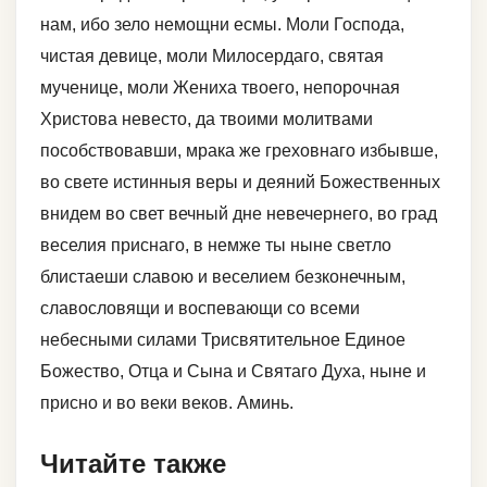
нам, ибо зело немощни есмы. Моли Господа,
чистая девице, моли Милосердаго, святая
мученице, моли Жениха твоего, непорочная
Христова невесто, да твоими молитвами
пособствовавши, мрака же греховнаго избывше,
во свете истинныя веры и деяний Божественных
внидем во свет вечный дне невечернего, во град
веселия приснаго, в немже ты ныне светло
блистаеши славою и веселием безконечным,
славословящи и воспевающи со всеми
небесными силами Трисвятительное Единое
Божество, Отца и Сына и Святаго Духа, ныне и
присно и во веки веков. Аминь.
Читайте также