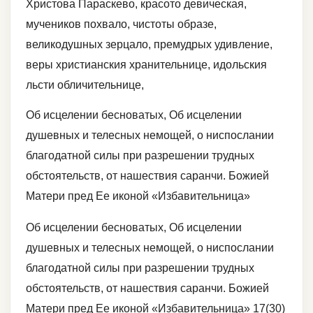
Христова Параскево, красото девическая,
мучеников похвало, чистоты образе,
великодушных зерцало, премудрых удивление,
веры христианския хранительнице, идольския
льсти обличительнице,
Об исцелении бесноватых, Об исцелении
душевных и телесных немощей, о ниспослании
благодатной силы при разрешении трудных
обстоятельств, от нашествия саранчи. Божией
Матери пред Ее иконой «Избавительница»
Об исцелении бесноватых, Об исцелении
душевных и телесных немощей, о ниспослании
благодатной силы при разрешении трудных
обстоятельств, от нашествия саранчи. Божией
Матери пред Ее иконой «Избавительница» 17(30)