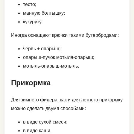
тесто;
манную болтышку;
кукурузу.
Иногда оснащают крючки такими бутербродами:
червь + опарыш;
опарыш-пучок мотыля-опарыш;
мотыль-опарыш-мотыль.
Прикормка
Для зимнего фидера, как и для летнего прикормку
можно сделать двумя способами:
в виде сухой смеси;
в виде каши.