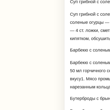
Суп грибной с сол
Суп грибной с соле
соленые огурцы — 2
— 4 ст. ложки, сме
кипятком, обсушит
Барбекю с солены
Барбекю с солеными
50 мл горчичного с
вкусу1. Мясо промы
нарезанным кольца
Бутерброды с брын