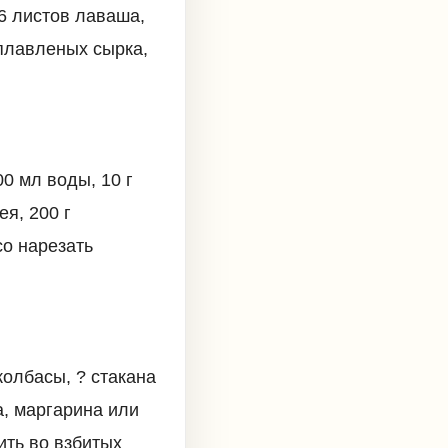
6 листов лаваша,
 плавленых сырка,
00 мл воды, 10 г
ея, 200 г
со нарезать
колбасы, ? стакана
а, маргарина или
ить во взбитых