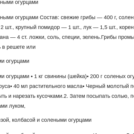
еными огурцами
ными огурцами Состав: свежие грибы — 400 г, солен
 шт., крупный помидор — 1 шт., лук — 1,5 шт., коре
тана — 4 ст. ложки, соль, специи, зелень.Грибы пром
ь в решете или
ми огурцами
 огурцами • 1 кг свинины (шейка)• 200 г соленых ог
оуса• 40 мл растительного масла• Черный молотый п
ть и нарезать кусочками.2. Затем посыпать солью, 
ми луком,
зой, колбасой и солеными огурцами