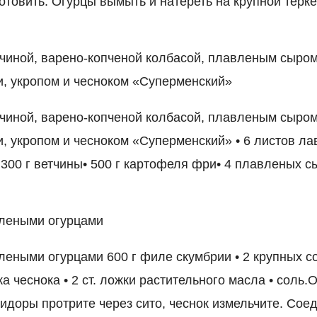
отовить: Огурцы вымыть и натереть на крупной терке
тчиной, варено-копченой колбасой, плавленым сыро
, укропом и чесноком «Суперменский»
тчиной, варено-копченой колбасой, плавленым сыро
, укропом и чесноком «Суперменский» • 6 листов лав
 300 г ветчины• 500 г картофеля фри• 4 плавленых с
олеными огурцами
леными огурцами 600 г филе скумбрии • 2 крупных со
ка чеснока • 2 ст. ложки растительного масла • соль.
идоры протрите через сито, чеснок измельчите. Сое