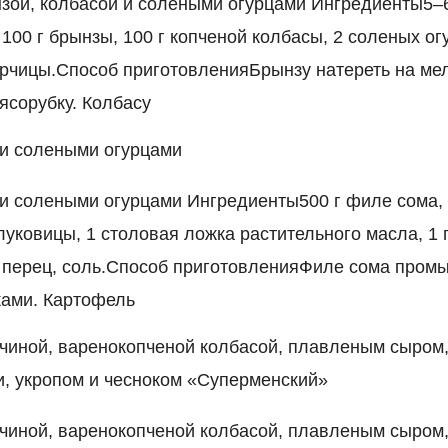
зой, колбасой и солеными огурцами Ингредиенты5–
100 г брынзы, 100 г копченой колбасы, 2 соленых огур
горчицы.Способ приготовленияБрынзу натереть на ме
ясорубку. Колбасу
и солеными огурцами
и солеными огурцами Ингредиенты500 г филе сома, 
луковицы, 1 столовая ложка растительного масла, 1 
, перец, соль.Способ приготовленияФиле сома промы
ками. Картофель
тчиной, варенокопченой колбасой, плавленым сыром
, укропом и чесноком «Суперменский»
тчиной, варенокопченой колбасой, плавленым сыром