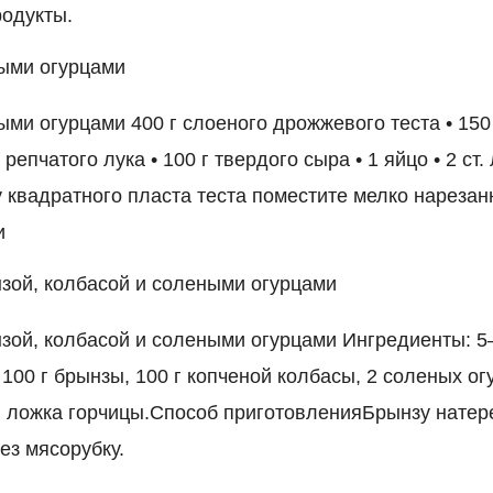
одукты.
ными огурцами
ыми огурцами 400 г слоеного дрожжевого теста • 15
 репчатого лука • 100 г твердого сыра • 1 яйцо • 2 ст
 квадратного пласта теста поместите мелко нарезан
и
зой, колбасой и солеными огурцами
зой, колбасой и солеными огурцами Ингредиенты: 5
100 г брынзы, 100 г копченой колбасы, 2 соленых огу
я ложка горчицы.Способ приготовленияБрынзу натере
ез мясорубку.