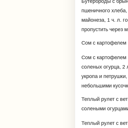
Бутерброды с брын
пшеничного хлеба, 
майонеза, 1 ч. л. 
пропустить через м
Сом с картофелем 
Сом с картофелем 
соленых огурца, 2 
укропа и петрушки
небольшими кусоч
Теплый рулет с ве
солеными огурцами
Теплый рулет с ве