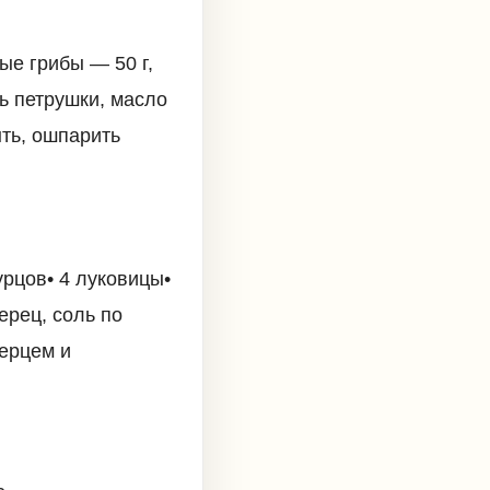
ые грибы — 50 г,
нь петрушки, масло
ыть, ошпарить
урцов• 4 луковицы•
ерец, соль по
перцем и