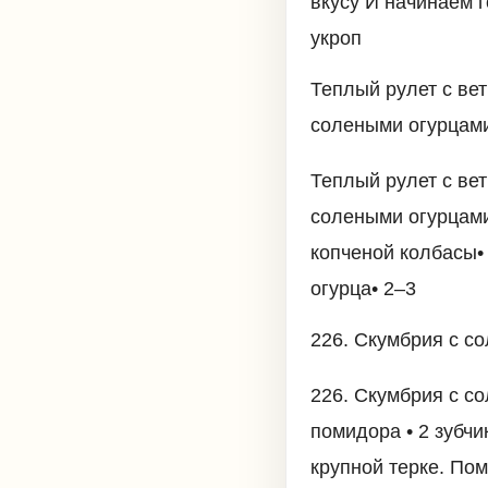
вкусу И начинаем г
укроп
Теплый рулет с ве
солеными огурцами
Теплый рулет с ве
солеными огурцами
копченой колбасы•
огурца• 2–3
226. Скумбрия с с
226. Скумбрия с со
помидора • 2 зубчи
крупной терке. Пом