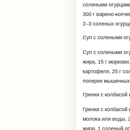
солеными огурцами
300 г варено-копче
2–3 соленых огурца
Суп с солеными ог
Суп с солеными огу
жира, 15 г моркови,
картофеля, 25 г со
поперек мышечных
Гренки с колбасой
Гренки с колбасой 
молока или воды, 2
жира, 1 соленый ог