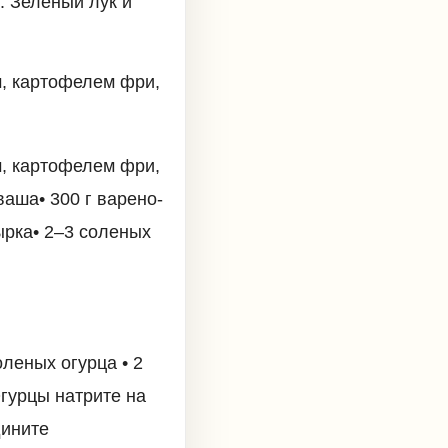
. Зеленый лук и
м, картофелем фри,
м, картофелем фри,
аша• 300 г варено-
ырка• 2–3 соленых
леных огурца • 2
Огурцы натрите на
дините