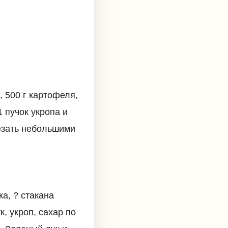
 500 г картофеля,
1 пучок укропа и
езать небольшими
а, ? стакана
, укроп, сахар по