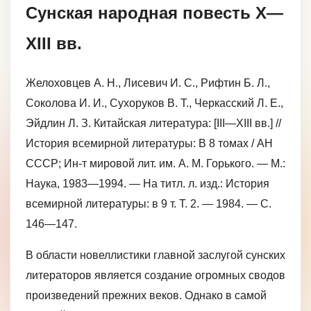
Сунская народная повесть Х—
XIII вв.
Желоховцев А. Н., Лисевич И. С., Рифтин Б. Л.,
Соколова И. И., Сухоруков В. Т., Черкасский Л. Е.,
Эйдлин Л. З. Китайская литература: [III—XIII вв.] //
История всемирной литературы: В 8 томах / АН
СССР; Ин-т мировой лит. им. А. М. Горького. — М.:
Наука, 1983—1994. — На титл. л. изд.: История
всемирной литературы: в 9 т. Т. 2. — 1984. — С.
146—147.
В области новеллистики главной заслугой сунских
литераторов является создание огромных сводов
произведений прежних веков. Однако в самой