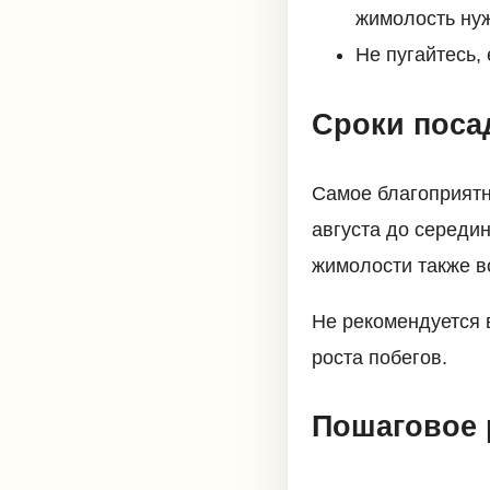
жимолость нуж
Не пугайтесь,
Сроки поса
Самое благоприятн
августа до середи
жимолости также в
Не рекомендуется 
роста побегов.
Пошаговое 