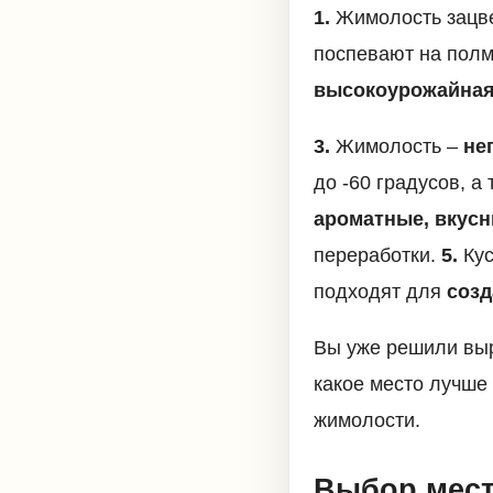
1.
Жимолость зацве
поспевают на полм
высокоурожайная
3.
Жимолость –
не
до -60 градусов, а
ароматные, вкусн
переработки.
5.
Кус
подходят для
созд
Вы уже решили выр
какое место лучше
жимолости.
Выбор мест