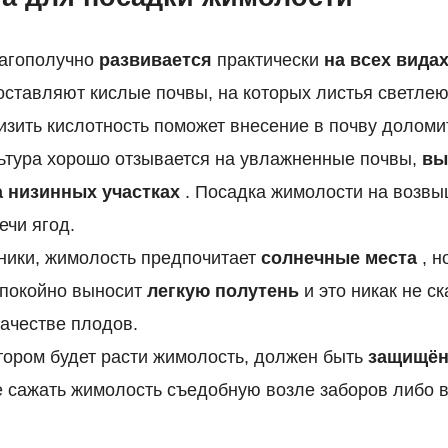
агополучно
развивается
практически
на всех вида
ставляют кислые почвы, на которых листья светлею
изить кислотность поможет внесение в почву доломи
ьтура хорошо отзывается на увлажненные почвы,
вы
 низинных участках
. Посадка жимолости на возвы
ечи ягод.
дники, жимолость предпочитает
солнечные места
, н
спокойно выносит
легкую полутень
и это никак не с
качестве плодов.
отором будет расти жимолость, должен быть
защищён
 сажать жимолость съедобную возле заборов либо в