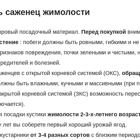
ь саженец жимолости
оровый посадочный материал.
Перед покупкой
вним
стение
: побеги должны быть ровными, гибкими и н
ризнаков повреждения, почки зелеными и чистыми, н
редителей и болезней.
женцев с открытой корневой системой (ОКС),
обращ
олжны быть влажными, кучными и массивными (при п
акрытой корневой системой (ЗКС) возможность пере
лючается).
я посадки кустики
жимолости 2-3-х-летнего возрас
у лет вы соберете первый хороший урожай ягод.
 кустарники
от 3-4 разных сортов
с близким периодо