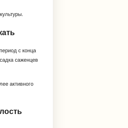
 культуры.
жать
период с конца
осадка саженцев
лее активного
олость