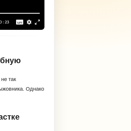
обную
не так
ыжовника. Однако
астке