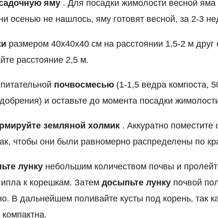
садочную
яму
. Для посадки жимолости весной яма 
и осенью не нашлось, яму готовят весной, за 2-3 не
ки
размером 40х40x40 см на расстоянии 1,5-2 м друг 
те расстояние 2,5 м.
питательной
почвосмесью
(1-1,5 ведра компоста, 
удобрения) и оставьте до момента посадки жимолост
рмируйте
земляной
холмик
. Аккуратно поместите 
так, чтобы они были равномерно распределены по кр
ьте лунку
небольшим количеством почвы и пролейт
ипла к корешкам. Затем
досыпьте лунку
почвой пол
о. В дальнейшем поливайте кусты под корень, так к
 компактна.