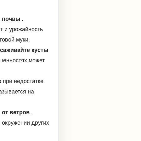
х почвы
.
т и урожайность
товой муки.
саживайте кусты
шенностях может
о при недостатке
казывается на
 от ветров
,
 окружении других