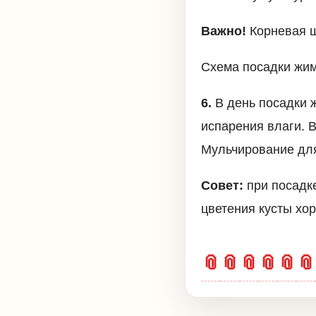
Важно!
Корневая ш
Схема посадки жи
6.
В день посадки
испарения влаги. В
Мульчирование для
Совет:
при посадке
цветения кусты хо
📎
📎
📎
📎
📎
📎