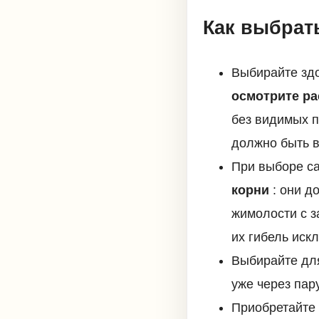
Как выбрат
Выбирайте зд
осмотрите ра
без видимых п
должно быть в
При выборе са
корни
: они д
жимолости с з
их гибель иск
Выбирайте дл
уже через пар
Приобретайте