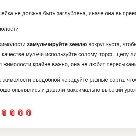
ейка не должна быть заглублена, иначе она выпреет 
молости
 жимолости
замульчируйте землю
вокруг куста, чтоб
 качестве мульчи используйте солому, торф, щепу л
 жимолости крайне важно, она не любит пересыхан
 жимолости съедобной чередуйте разные сорта, что
рошо опылялись и давали максимально высокий урож
📎
📎
📎
📎