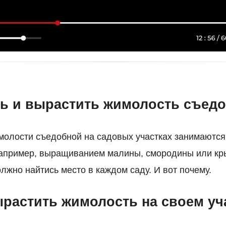
ть и вырастить жимолость съед
лости съедобной на садовых участках занимаются 
например, выращиванием малины, смородины или кр
лжно найтись место в каждом саду. И вот почему.
ырастить жимолость на своем уч