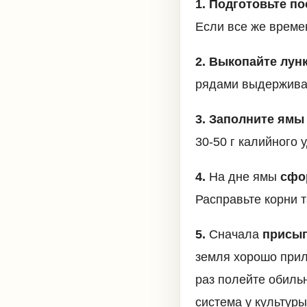
1.
Подготовьте
по
Если все же времен
2.
Выкопайте лун
рядами выдерживай
3.
Заполните ямы
30-50 г калийного 
4.
На дне ямы
сфо
Расправьте корни 
5.
Сначала
присып
земля хорошо прил
раз полейте обильн
система у культуры