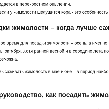
дается в перекрестном опылении.
 если у жимолости шелушится кора - это особенность
дки жимолости – когда лучше са
ое время для посадки жимолости – осень, а именно 
ны октября. Хотя ранней весной и в середине лета п
озможна.
высаживать жимолость в мае-июне – в период наибо
руководство, как посадить жим