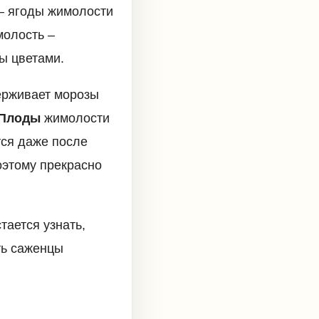
– ягоды жимолости
олость –
ы цветами.
рживает морозы
Плоды
жимолости
тся даже после
оэтому прекрасно
тается узнать,
ть саженцы