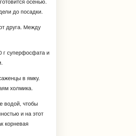
готовится осенью.
дели до посадки.
от друга. Между
50 г суперфосфата и
и.
саженцы в ямку.
аям холмика.
е водой, чтобы
ностью и на этот
ак корневая