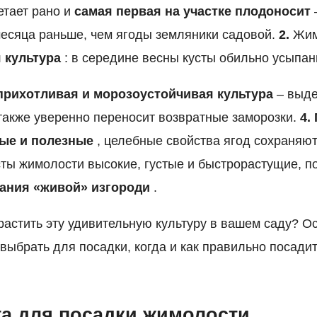
тает рано и
самая первая на участке плодоносит
есяца раньше, чем ягоды земляники садовой.
2.
Жим
 культура
: в середине весны кусты обильно усыпан
прихотливая и морозоустойчивая культура
– выде
 также уверенно переносит возвратные заморозки.
4.
ые и полезные
, целебные свойства ягод сохраняю
ты жимолости высокие, густые и быстрорастущие, п
ания «живой» изгороди
.
астить эту удивительную культуру в вашем саду? Ос
 выбрать для посадки, когда и как правильно посади
а для посадки жимолости