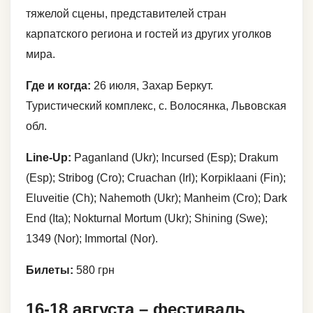
тяжелой сцены, представителей стран
карпатского региона и гостей из других уголков
мира.
Где и когда:
26 июля, Захар Беркут.
Туристический комплекс, с. Волосянка, Львовская
обл.
Line-Up:
Paganland (Ukr); Incursed (Esp); Drakum
(Esp); Stribog (Cro); Cruachan (Irl); Korpiklaani (Fin);
Eluveitie (Ch); Nahemoth (Ukr); Manheim (Cro); Dark
End (Ita); Nokturnal Mortum (Ukr); Shining (Swe);
1349 (Nor); Immortal (Nor).
Билеты:
580 грн
16-18 августа – фестиваль