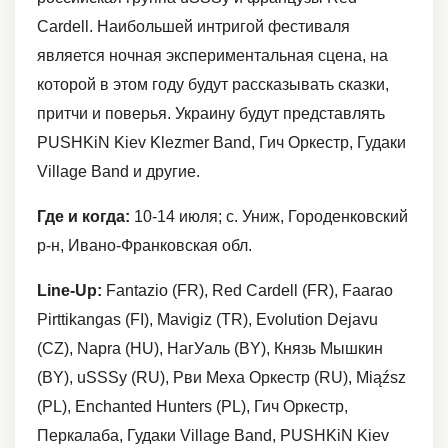
Cardell. Наибольшей интригой фестиваля
является ночная экспериментальная сцена, на
которой в этом году будут рассказывать сказки,
притчи и поверья. Украину будут представлять
PUSHKiN Kiev Klezmer Band, Гич Оркестр, Гудаки
Village Band и другие.
Где и когда:
10-14 июля; с. Униж, Городенковский
р-н, Ивано-Франковская обл.
Line-Up:
Fantazio (FR), Red Cardell (FR), Faarao
Pirttikangas (FI), Mavigiz (TR), Evolution Dejavu
(CZ), Napra (HU), НагУаль (BY), Князь Мышкин
(BY), uSSSy (RU), Рви Меха Оркестр (RU), Miąźsz
(PL), Enchanted Hunters (PL), Гич Оркестр,
Перкалаба, Гудаки Village Band, PUSHKiN Kiev