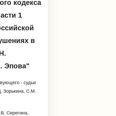
ого кодекса
асти 1
Российской
ушениях в
Н.
В. Эпова"
вующего - судьи
. Зорькина, С.М.
.В. Серегина,