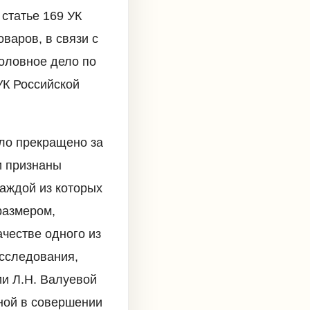
 статье 169 УК
варов, в связи с
головное дело по
УК Российской
ло прекращено за
и признаны
аждой из которых
размером,
честве одного из
асследования,
и Л.Н. Валуевой
ной в совершении