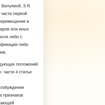
 Валуевой, З.Я.
 части первой
 перемещение в
варов или иных
роля либо с
ификации либо
ем.
ледующих положений
 части 4 статьи
к
 возбуждении
а признаков
ивающей