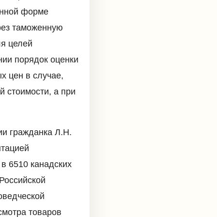
енной форме
ерез таможенную
ля целей
нии порядок оценки
х цен в случае,
й стоимости, а при
ии гражданка Л.Н.
нтацией
в 6510 канадских
Российской
оведческой
смотра товаров