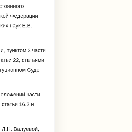
стоянного
ской Федерации
их наук Е.В.
и, пунктом 3 части
татьи 22, статьями
титуционном Суде
положений части
 статьи 16.2 и
 Л.Н. Валуевой,