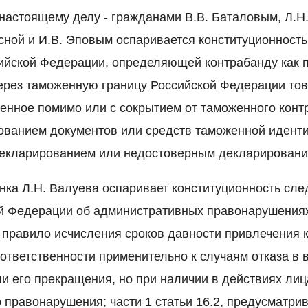
 настоящему делу - гражданами В.В. Баталовым, Л.Н.
асной и И.В. Эповым оспаривается конституционность
сийской Федерации, определяющей контрабанду как
ерез таможенную границу Российской Федерации то
енное помимо или с сокрытием от таможенного конт
ованием документов или средств таможенной идент
декларированием или недостоверным декларировани
анка Л.Н. Валуева оспаривает конституционность с
й Федерации об административных правонарушениях:
 правило исчисления сроков давности привлечения 
ответственности применительно к случаям отказа в
ли его прекращения, но при наличии в действиях лиц
 правонарушения; части 1 статьи 16.2, предусматр