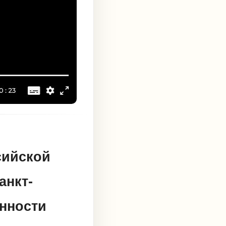
сийской
анкт-
онности