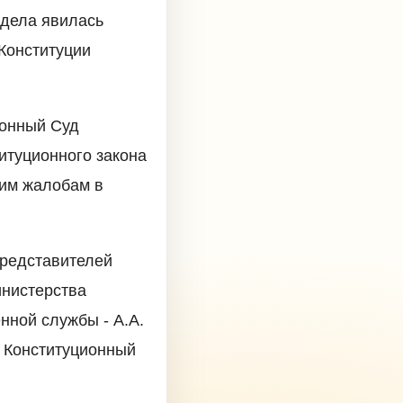
 дела явилась
Конституции
ионный Суд
итуционного закона
тим жалобам в
представителей
инистерства
нной службы - А.А.
 Конституционный