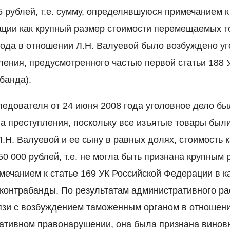
 рублей, т.е. сумму, определявшуюся примечанием к
ции как крупный размер стоимости перемещаемых то
года в отношении Л.Н. Валуевой было возбуждено у
ления, предусмотренного частью первой статьи 188 
банда).
едователя от 24 июня 2008 года уголовное дело бы
ва преступления, поскольку все изъятые товары был
Н. Валуевой и ее сыну в равных долях, стоимость к
0 000 рублей, т.е. не могла быть признана крупным 
ечанием к статье 169 УК Российской Федерации в ка
 контрабанды. По результатам административного р
язи с возбуждением таможенным органом в отношени
ативном правонарушении, она была признана винов