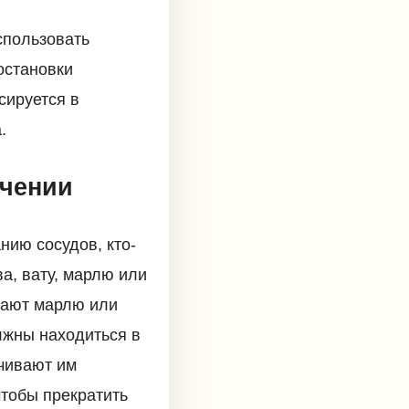
спользовать
остановки
сируется в
.
ечении
ию сосудов, кто-
а, вату, марлю или
вают марлю или
лжны находиться в
чивают им
чтобы прекратить