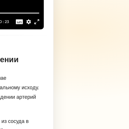
чении
чае
альному исходу.
ждении артерий
из сосуда в