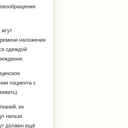
кровообращения
 жгут
 времени наложения
ься одеждой
реждения.
ицинское
нии пациента с
вижить).
тканей, их
ут нельзя
гут должен ещё