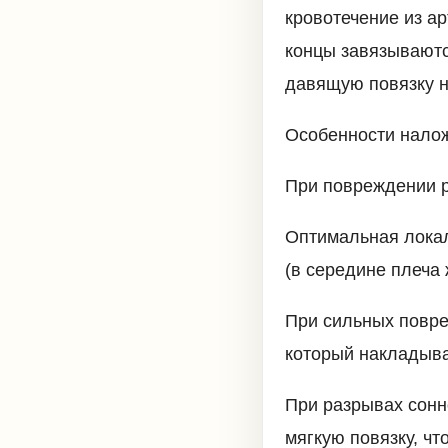
кровотечение из ар
концы завязываютс
давящую повязку н
Особенности налож
При повреждении р
Оптимальная локал
(в середине плеча
При сильных повре
который накладыва
При разрывах сонн
мягкую повязку, чт