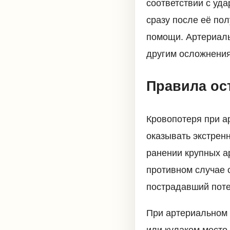
соответствии с уд
сразу после её по
помощи. Артериаль
другим осложнени
Правила ос
Кровопотеря при а
оказывать экстрен
ранении крупных а
противном случае с
пострадавший потер
При артериальном 
или кулаком место