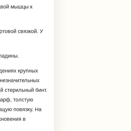
авой мышцы к
ртовой связкой. У
падины.
дениях крупных
 незначительных
й стерильный бинт.
шарф, толстую
ящую повязку. На
кновения в