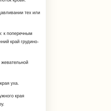
давливании тех или
о: к поперечным
нний край грудино-
 жевательной
края уха.
ужного края
у.