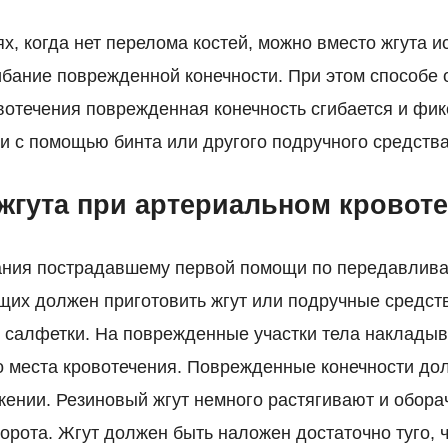
х, когда нет перелома костей, можно вместо жгута и
бание поврежденной конечности. При этом способе 
вотечения поврежденная конечность сгибается и фик
и с помощью бинта или другого подручного средства
жгута при артериальном кровот
ания пострадавшему первой помощи по передавливан
щих должен приготовить жгут или подручные средств
 салфетки. На поврежденные участки тела наклады
до места кровотечения. Поврежденные конечности до
ении. Резиновый жгут немного растягивают и обора
борота. Жгут должен быть наложен достаточно туго, 