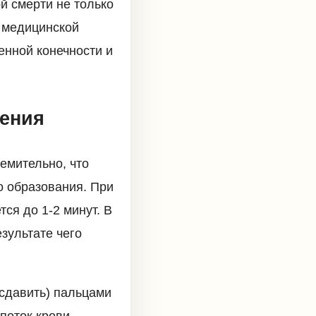
й смерти не только
й медицинской
енной конечности и
чения
емительно, что
о образования. При
ся до 1-2 минут. В
зультате чего
(сдавить) пальцами
поток крови.