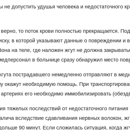
бы не допустить удушья человека и недостаточного 
 верно, то поток крови полностью прекращается. Под
ску, в которой указывают данные о повреждении и
Зона на теле, где наложен жгут не должна закрыват
медперсонал в больнице сразу обнаружил место пов
жгута пострадавшего немедленно отправляют в мед
му окажут необходимую помощь. При транспортирова
 артериях его необходимо иммобилизировать (обезд
я тяжелых последствий от недостаточного питания 
алича вследствие сдавливания нервных волокон, жг
 дольше 90 минут. Если сложилась ситуация, когда ж