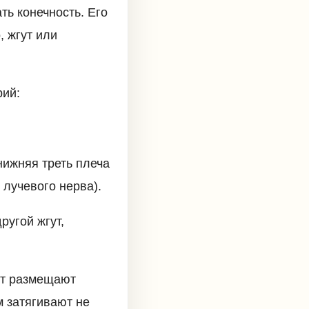
ть конечность. Его
, жгут или
рий:
нижняя треть плеча
 лучевого нерва).
ругой жгут,
ут размещают
м затягивают не