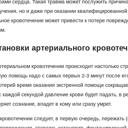
арами сердца. Такая травма может послужить причино
лучения, но и даже при оказании квалифицированно
ное кровотечение может привести к потере поврежд
ям.
тановки артериального кровоте
ртериальном кровотечении происходит настолько стр
ную помощь надо с самых первых 2-3 минут после ег
ртерий время оказания экстренной помощи сокращает
 каждой секундой давление крови будет падать, в ре
яет сознание, впадет в кому или сразу умрет.
кровотечении следует, в первую очередь, пережать 
 повреждения, стараясь остановить фонтанирующий 