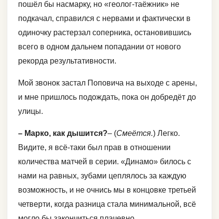
пошёл бы насмарку, но «геолог-таёжник» не
подкачал, справился с нервами и фактически в
одиночку растерзал соперника, остановившись
всего в одном дальнем попадании от нового
рекорда результативности.
Мой звонок застал Поповича на выходе с арены,
и мне пришлось подождать, пока он добредёт до
улицы.
– Марко, как дышится?
– (
Смеётся.
) Легко.
Видите, я всё-таки был прав в отношении
количества матчей в серии. «Динамо» билось с
нами на равных, зубами цеплялось за каждую
возможность, и не очнись мы в концовке третьей
четверти, когда разница стала минимальной, всё
могло бы закончиться плачевно.