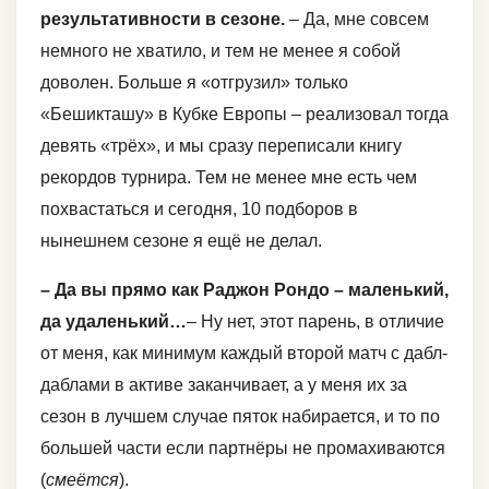
результативности в сезоне.
– Да, мне совсем
немного не хватило, и тем не менее я собой
доволен. Больше я «отгрузил» только
«Бешикташу» в Кубке Европы – реализовал тогда
девять «трёх», и мы сразу переписали книгу
рекордов турнира. Тем не менее мне есть чем
похвастаться и сегодня, 10 подборов в
нынешнем сезоне я ещё не делал.
– Да вы прямо как Раджон Рондо – маленький,
да удаленький…
– Ну нет, этот парень, в отличие
от меня, как минимум каждый второй матч с дабл-
даблами в активе заканчивает, а у меня их за
сезон в лучшем случае пяток набирается, и то по
большей части если партнёры не промахиваются
(
смеётся
).