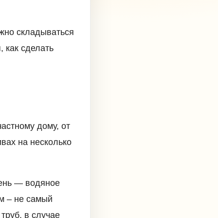
лжно складываться
, как сделать
астному дому, от
ивах на несколько
день — водяное
м – не самый
труб, в случае