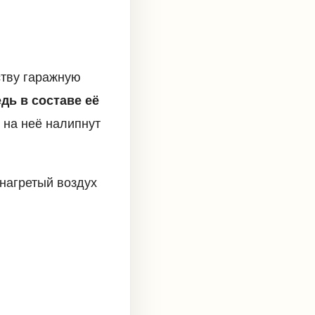
ству гаражную
дь в составе её
 на неё налипнут
нагретый воздух