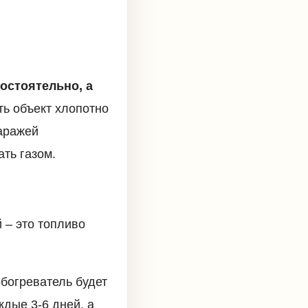
остоятельно, а
ь объект хлопотно
аражей
ть газом.
 – это топливо
обогреватель будет
дые 3-6 дней, а