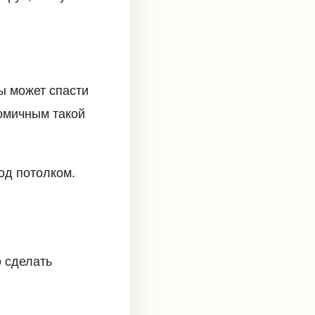
ы может спасти
номичным такой
под потолком.
о сделать