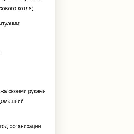
зового котла).
итуации;
.
ажа своими руками
 домашний
тод организации