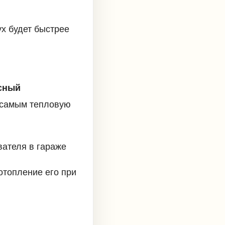
ух будет быстрее
и
сный
 самым тепловую
вателя в гараже
отопление его при