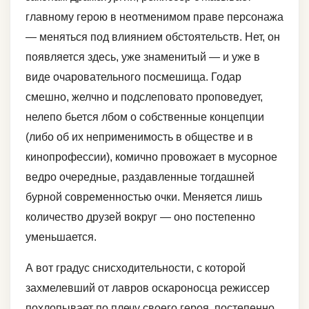
главному герою в неотменимом праве персонажа
— меняться под влиянием обстоятельств. Нет, он
появляется здесь, уже знаменитый — и уже в
виде очаровательного посмешища. Годар
смешно, желчно и подслеповато проповедует,
нелепо бьется лбом о собственные концепции
(либо об их неприменимость в обществе и в
кинопрофессии), комично провожает в мусорное
ведро очередные, раздавленные тогдашней
бурной современностью очки. Меняется лишь
количество друзей вокруг — оно постепенно
уменьшается.
А вот градус снисходительности, с которой
захмелевший от лавров оскароносца режиссер
похлопывает по плечу своего героя, постепенно