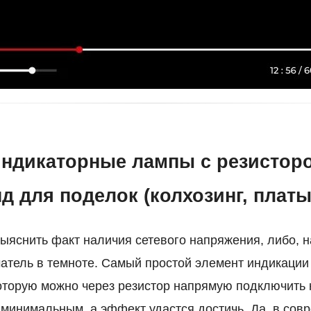
ндикаторные лампы с резисторо
д для поделок (колхозинг, платы
выяснить факт наличия сетевого напряжения, либо, 
атель в темноте. Самый простой элемент индикации
оторую можно через резистор напрямую подключить к
 минимальным, а эффект удастся достичь. Да, в сов