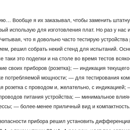
ию… Вообще я их заказывал, чтобы заменить штатн
рый использую для изготовления плат. Но раз у нас 
Учитывая, что я довольно часто тестирую устройств
ем, решил собрать некий стенд для испытаний. Осн
е таки это поделки и на столе во время тестов всяк
ие своих приборов (розетка); — индикация текущего 
же потребляемой мощности; — для тестирования ко
я розетка с проводом и, желательно, с индикацией;
проводов питания устройства; — минимальное влия
ссы; — более-менее приличный вид и компактность
зопасности прибора решил установить дифференци