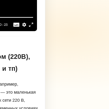
м (220В),
 и тп)
например,
 — это маленькая
 сети 220 В,
ременных условиях,