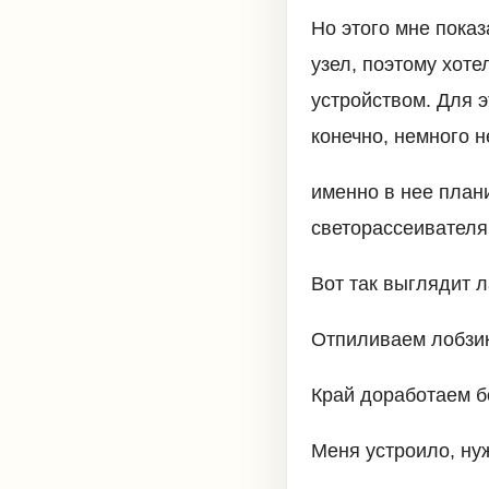
Но этого мне пока
узел, поэтому хот
устройством. Для э
конечно, немного не
именно в нее план
светорассеивателя 
Вот так выглядит л
Отпиливаем лобзик
Край доработаем б
Меня устроило, ну