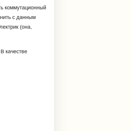
ть коммутационный
инить с данным
лектрик (она,
 В качестве