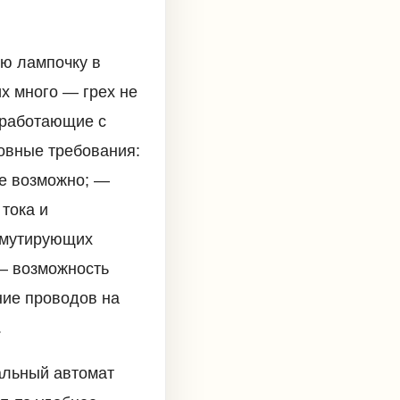
ую лампочку в
их много — грех не
а работающие с
овные требования:
ое возможно; —
тока и
ммутирующих
 — возможность
ние проводов на
.
альный автомат