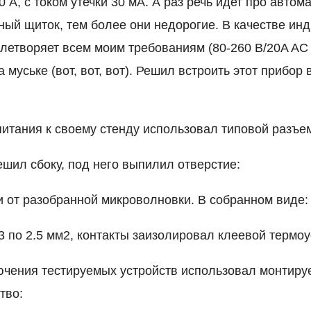
 А, с током утечки 30 мА. А раз речь идет про автома
ный щиток, тем более они недорогие. В качестве ин
влетворяет всем моим требованиям (80-260 В/20A AC 
 муське (вот, вот, вот). Решил встроить этот прибор
итания к своему стенду использовал типовой разъем
ешил сбоку, под него выпилил отверстие:
и от разобранной микроволновки. В собранном виде:
3 по 2.5 мм2, контакты заизолировал клеевой термоу
ючения тестируемых устройств использовал монтируе
тво: