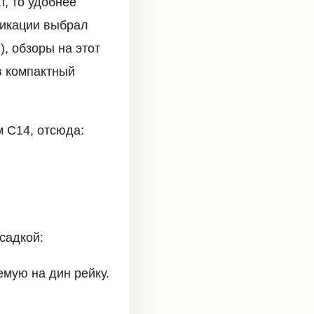
т, то удобнее
дикации выбрал
), обзоры на этот
 в компактный
 C14, отсюда:
садкой:
мую на дин рейку.