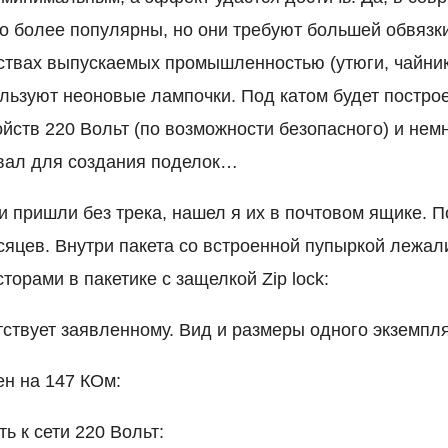
о более популярны, но они требуют большей обвязки
ствах выпускаемых промышленностью (утюги, чайники
ользуют неоновые лампочки. Под катом будет постро
йств 220 Вольт (по возможности безопасного) и нем
вал для создания поделок…
 пришли без трека, нашел я их в почтовом ящике. 
сяцев. Внутри пакета со встроенной пупыркой лежал
орами в пакетике с защелкой Zip lock:
тствует заявленному. Вид и размеры одного экземпл
ен на 147 КОм:
ь к сети 220 Вольт: