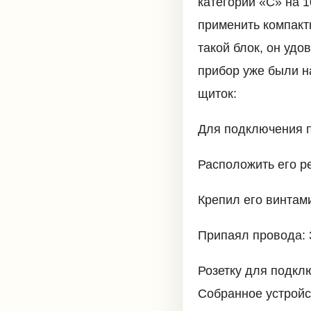
категории «С» на 10
применить компакт
такой блок, он удо
прибор уже были на
щиток:
Для подключения п
Расположить его р
Крепил его винтам
Припаял провода: 
Розетку для подкл
Собранное устройс