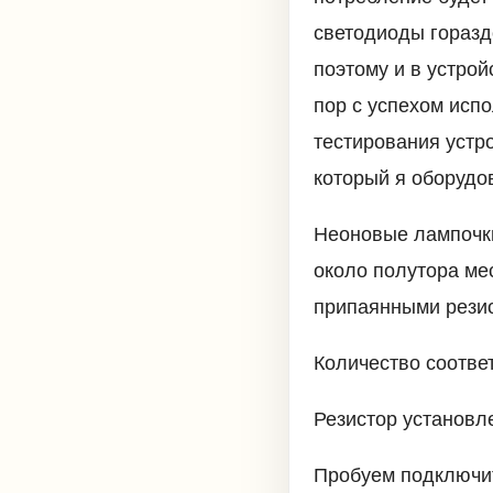
светодиоды горазд
поэтому и в устрой
пор с успехом исп
тестирования устро
который я оборудо
Неоновые лампочки
около полутора ме
припаянными резист
Количество соотве
Резистор установл
Пробуем подключит