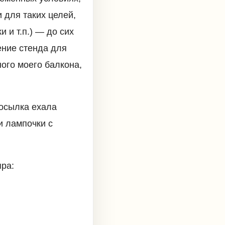
 для таких целей,
 и т.п.) — до сих
ение стенда для
ного моего балкона,
Посылка ехала
и лампочки с
яра: