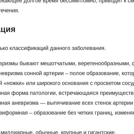
екающее долгое время бессимптомно, приводит к см
течения.
ация
ько классификаций данного заболевания.
вризмы бывают мешотчатыми, веретенообразными,
евризма сонной артерии – полое образование, кото
 «ножки» или широкого основания с просветом сосу
нная форма патологии, встречающаяся преимуществ
ная аневризма — выпячивание всех стенок артерии
зиформная – образование без четких границ, измен
миллиарные, обычные, крупные и гигантские.