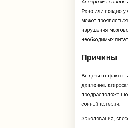
Аневризма сонной
Рано или поздно у
может проявляться
нарушения мозгово
необходимых пита
Причины
Выделяют факторы
давление, атероск
предрасположеннос
сонной артерии.
Заболевания, спо