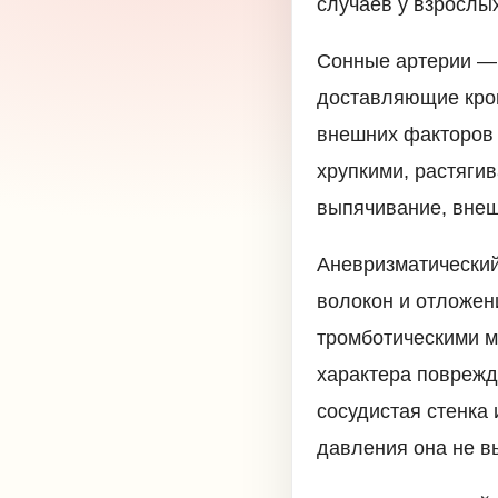
случаев у взрослых
Сонные артерии — 
доставляющие кров
внешних факторов 
хрупкими, растяги
выпячивание, вне
Аневризматический
волокон и отложен
тромботическими м
характера поврежд
сосудистая стенка
давления она не в