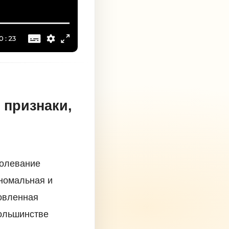
 признаки,
болевание
аномальная и
овленная
большинстве