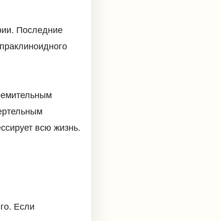
рии. Последние
упраклиноидного
тремительным
мертельным
ссирует всю жизнь.
го. Если