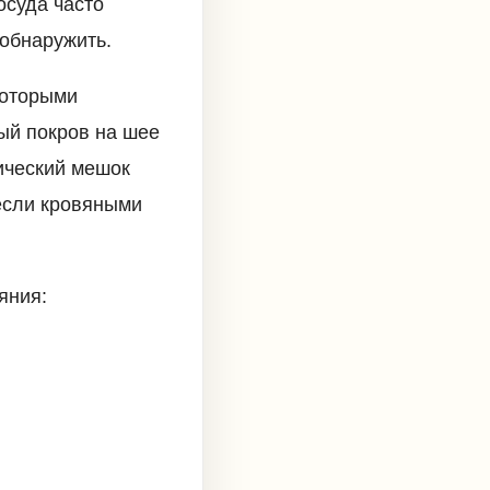
осуда часто
 обнаружить.
которыми
ый покров на шее
ический мешок
 если кровяными
яния: