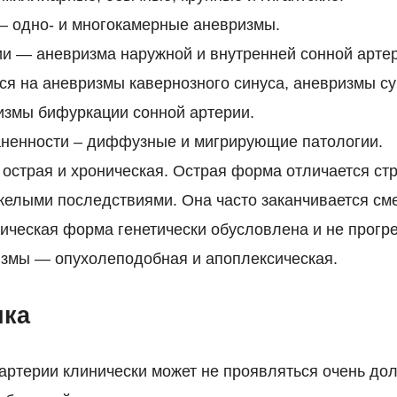
— одно- и многокамерные аневризмы.
и — аневризма наружной и внутренней сонной арте
я на аневризмы кавернозного синуса, аневризмы с
измы бифуркации сонной артерии.
аненности – диффузные и мигрирующие патологии.
острая и хроническая. Острая форма отличается с
желыми последствиями. Она часто заканчивается с
ическая форма генетически обусловлена и не прогре
змы — опухолеподобная и апоплексическая.
ика
артерии клинически может не проявляться очень дол