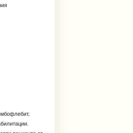
ния
омбофлебит,
абилитации.