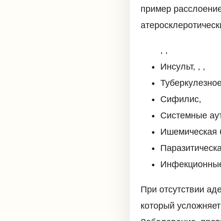
пример расслоение
атеросклеротическ
, ,
Инсульт, , ,
Туберкулезное
Сифилис,
Системные ау
Ишемическая б
Паразитическа
Инфекционные 
При отсутствии ад
который усложняет