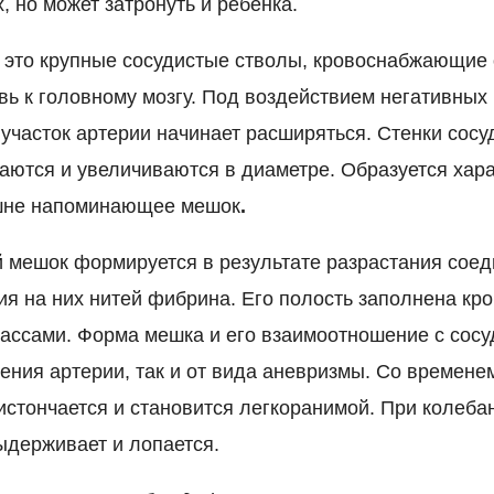
, но может затронуть и ребенка.
это крупные сосудистые стволы, кровоснабжающие 
ь к головному мозгу. Под воздействием негативных 
участок артерии начинает расширяться. Стенки сосу
ваются и увеличиваются в диаметре. Образуется хар
шне напоминающее мешок
.
 мешок формируется в результате разрастания сое
ия на них нитей фибрина. Его полость заполнена кр
ассами. Форма мешка и его взаимоотношение с сосуд
ения артерии, так и от вида аневризмы. Со времене
 истончается и становится легкоранимой. При колеба
ыдерживает и лопается.