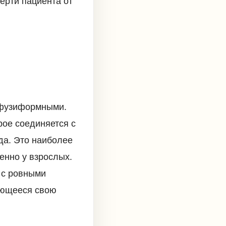
ерти пациента от
 фузиформными.
рое соединяется с
да. Это наиболее
енно у взрослых.
 с ровными
яющееся свою