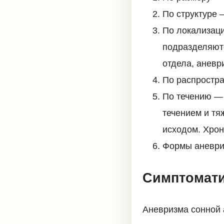
По структуре 
По локализаци
подразделяютс
отдела, аневр
По распростр
По течению — 
течением и тя
исходом. Хрон
Формы аневри
Симптомат
Аневризма сонной 