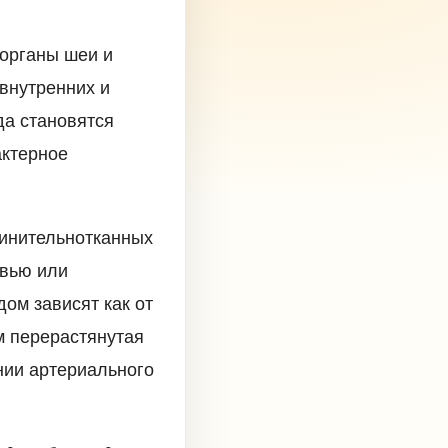
органы шеи и
внутренних и
да становятся
актерное
динительнотканных
овью или
ом зависят как от
м перерастянутая
нии артериального