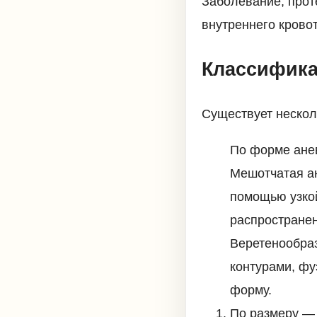
Заболевание, прот
внутреннего крово
Классифик
Существует нескол
По форме ане
Мешотчатая ан
помощью узкой
распростране
Веретенообраз
контурами, фу
форму.
По размеру — 