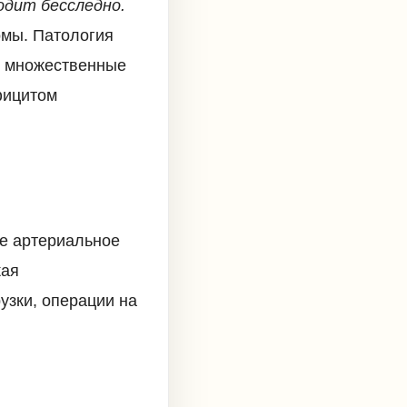
одит бесследно.
омы. Патология
т множественные
фицитом
е артериальное
кая
узки, операции на